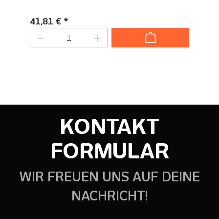
Inhalt:
1 Set(s)
Regulärer Preis:
41,81 € *
Produkt Anzahl: Gib den gewünschten
KONTAKT
FORMULAR
WIR FREUEN UNS AUF DEINE
NACHRICHT!