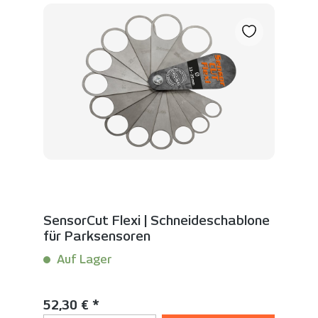
SensorCut Flexi | Schneideschablone
für Parksensoren
Auf Lager
Inhalt:
1 Stück
Regulärer Preis:
52,30 € *