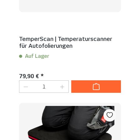
TemperScan | Temperaturscanner
für Autofolierungen
Auf Lager
Inhalt:
1 Stück
Regulärer Preis:
79,90 € *
Produkt Anzahl: Gib den gewünschten