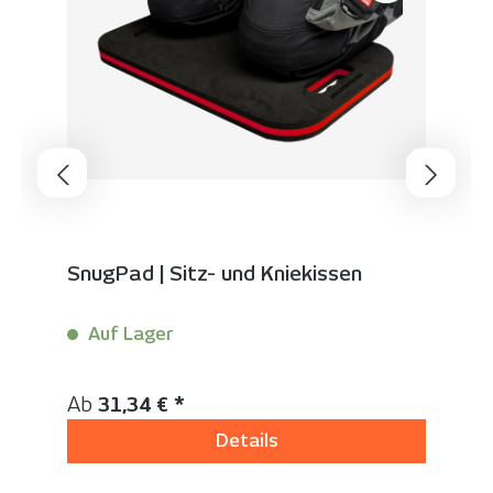
SnugPad | Sitz- und Kniekissen
Auf Lager
Inhalt:
1 Stück
Regulärer Preis:
Ab
31,34 € *
Details