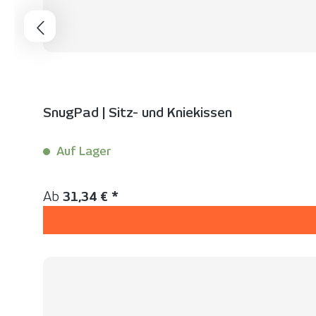
SnugPad | Sitz- und Kniekissen
Auf Lager
Inhalt:
1 Stück
Regulärer Preis:
Ab
31,34 € *