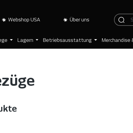
Webshop USA
Über uns
lege
Lagern
Betriebsausstattung
Merchandise 
ezüge
ukte