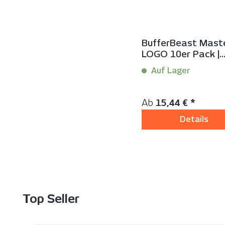
BufferBeast Maste
LOGO 10er Pack |
Individuelles
Auf Lager
Rakelpolster mit
Branding
Inhalt:
10 Stück
Regulärer Preis:
Ab
15,44 € *
Details
Produktgalerie überspringen
Top Seller