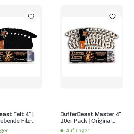
ast Felt 4" |
BufferBeast Master 4"
lebende Filz-
10er Pack | Original
zug für
Yellotools Rakelpolster
ger
Auf Lager
en Kratzschutz
für präzise