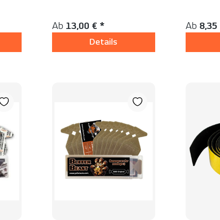
Folienverklebung
Inhalt:
10 Stück
Inhalt:
10 
Regulärer Preis:
Reguläre
Ab
13,00 € *
Ab
8,35
Details