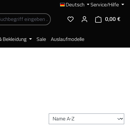
Deutsch
Service/Hilfe
0,00 €
Ware
& Bekleidung
Sale
Auslaufmodelle