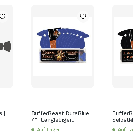
 |
BufferBeast DuraBlue
BufferBe
4" | Langlebiger
Selbstk
Rakelbezug für
Rakelbe
Auf Lager
Auf La
kratzfreie
perfekt