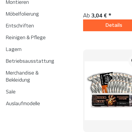
Montieren
Inhalt:
1 Stück
Möbelfolierung
Regulärer Preis:
Ab
3,04 € *
Details
Entschriften
Reinigen & Pflege
Lagern
Betriebsausstattung
Merchandise &
Bekleidung
Sale
Auslaufmodelle