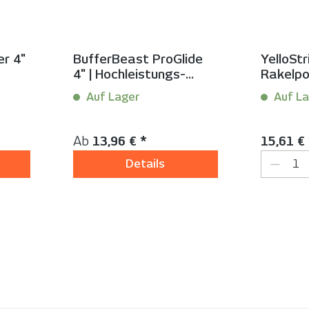
r 4"
BufferBeast ProGlide
YelloStr
4" | Hochleistungs-
Rakelpol
Teflon-Rakelbezug für
3 m Lä
Auf Lager
Auf La
maximale
Gleitfähigkeit
Inhalt:
10 Stück
Inhalt:
1 S
Regulärer Preis:
Reguläre
Ab
13,96 € *
15,61 € 
Produk
Details