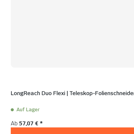
LongReach Duo Flexi | Teleskop-Folienschneider
Auf Lager
Regulärer Preis:
Ab
57,07 € *