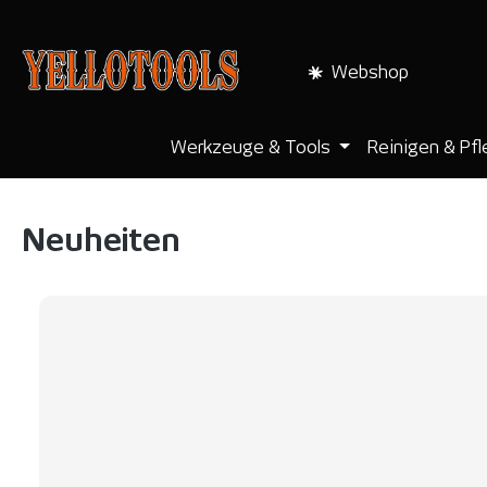
pringen
Zur Hauptnavigation springen
Webshop
Werkzeuge & Tools
Reinigen & Pf
Neuheiten
Produktgalerie überspringen