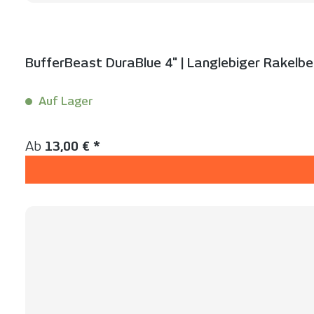
BufferBeast DuraBlue 4" | Langlebiger Rakelbe
Auf Lager
Inhalt:
10 Stück
Regulärer Preis:
Ab
13,00 € *