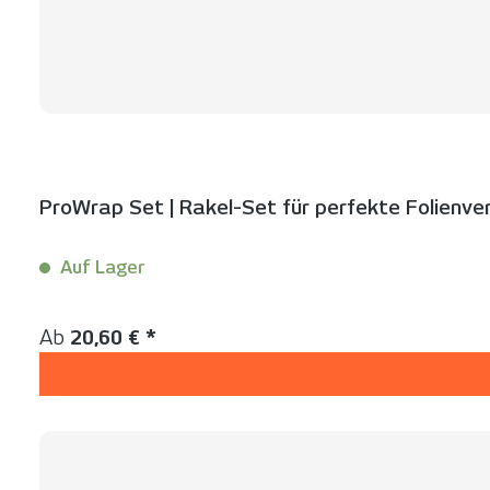
ProWrap Set | Rakel-Set für perfekte Folienve
Auf Lager
Inhalt:
1 Set(s)
Regulärer Preis:
Ab
20,60 € *