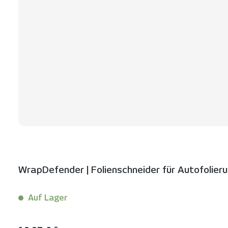
WrapDefender | Folienschneider für Autofolier
Auf Lager
Inhalt:
1 Stück