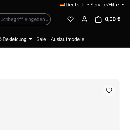
Deutsch
Service/Hilfe
0,00 €
Ware
& Bekleidung
Sale
Auslaufmodelle