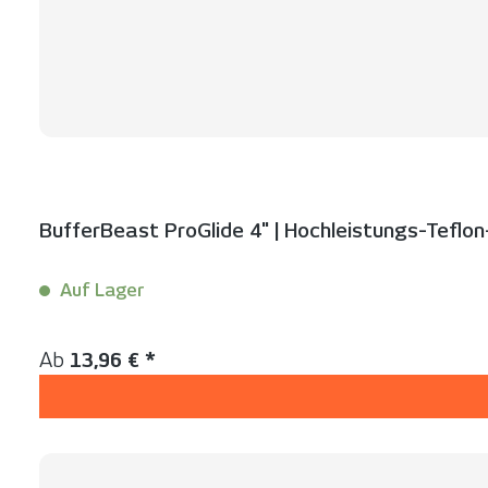
BufferBeast ProGlide 4" | Hochleistungs-Teflo
Auf Lager
Inhalt:
10 Stück
Regulärer Preis:
Ab
13,96 € *