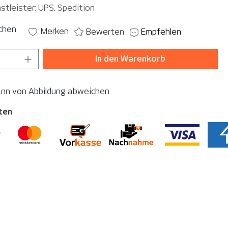
stleister: UPS, Spedition
ichen
Merken
Bewerten
Empfehlen
 Anzahl: Gib den gewünschten Wert ein o
In den Warenkorb
ann von Abbildung abweichen
ten