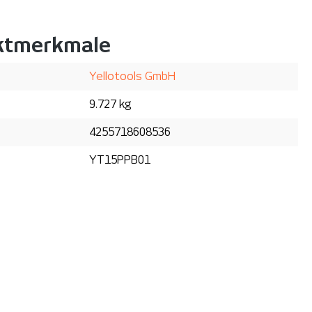
ktmerkmale
Yellotools GmbH
9.727 kg
4255718608536
YT15PPB01