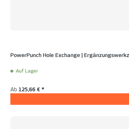
PowerPunch Hole Exchange | Ergänzungswerkz
Auf Lager
Inhalt:
1 Stück
Regulärer Preis:
Ab
125,66 € *