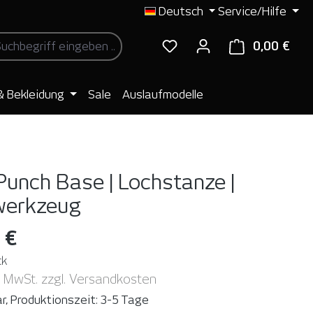
Deutsch
Service/Hilfe
0,00 €
Ware
& Bekleidung
Sale
Auslaufmodelle
unch Base | Lochstanze |
werkzeug
 €
ck
. MwSt. zzgl. Versandkosten
r, Produktionszeit: 3-5 Tage