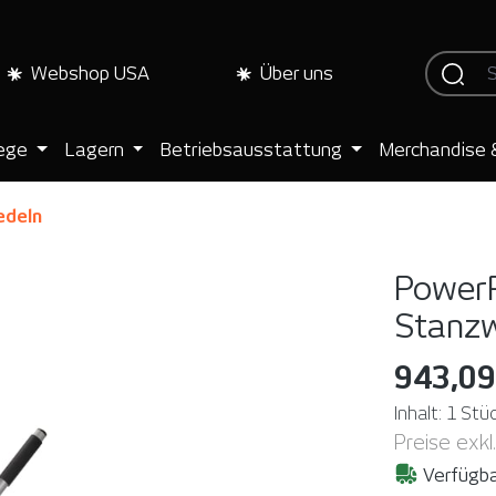
Webshop USA
Über uns
lege
Lagern
Betriebsausstattung
Merchandise 
edeln
PowerP
Stanz
943,09
Inhalt:
1 Stü
Preise exkl
Verfügba