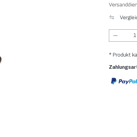
Versanddien
Vergle
Produkt
* Produkt k
Zahlungsar