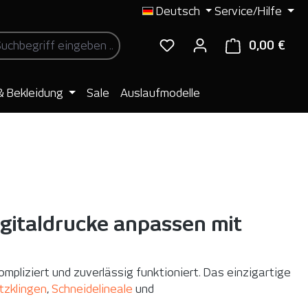
Deutsch
Service/Hilfe
0,00 €
Ware
& Bekleidung
Sale
Auslaufmodelle
igitaldrucke anpassen mit
pliziert und zuverlässig funktioniert. Das einzigartige
tzklingen
,
Schneidelineale
und