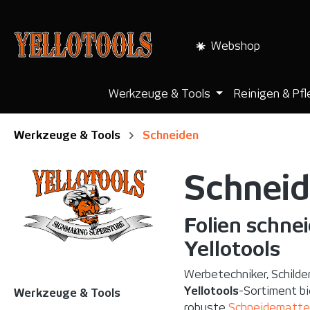
pringen
Zur Hauptnavigation springen
Webshop
Werkzeuge & Tools
Reinigen & Pf
Werkzeuge & Tools
Schneiden
Schnei
Folien schne
Yellotools
Werbetechniker, Schilde
Yellotools
-Sortiment bi
Werkzeuge & Tools
robuste
Schneidematte