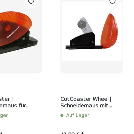
rnen
ter |
CutCoaster Wheel |
emaus für
Schneidemaus mit
uler Platin
Rundklinge
ger
Auf Lager
tück
Inhalt:
1 Stück