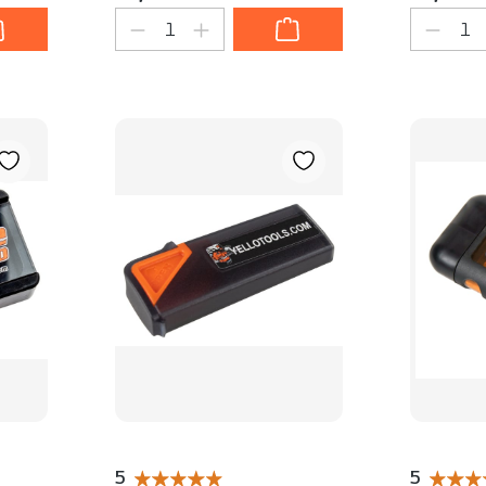
: Gib den gewünschten Wert ein oder be
Produkt Anzahl: Gib den gewün
Produk
5
5