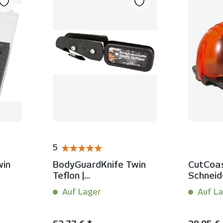
5
ertung von 5 von 5 Sternen
Durchschnittliche Bewertung von 5 von 5 Ste
win
BodyGuardKnife Twin
CutCoas
Teflon |
Schneid
ser-
Doppelschnittmesser
SafetyR
Auf Lager
Auf La
enen
mit Teflon-Gleitfüßen
Inhalt:
1 Stück
Inhalt:
1 S