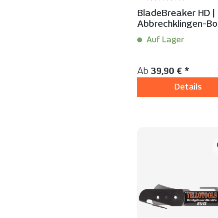
Durchschnittliche Bew
BladeBreaker HD |
Abbrechklingen-Bo
Auf Lager
Inhalt:
1 Stück
Regulärer Preis:
Ab
39,90 € *
Details