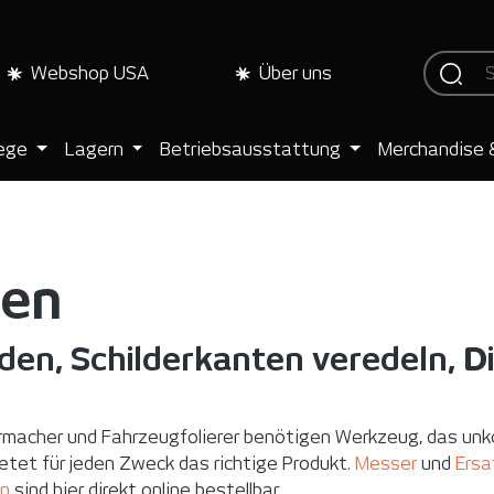
Webshop USA
Über uns
lege
Lagern
Betriebsausstattung
Merchandise 
den
iden, Schilderkanten veredeln, D
rmacher und Fahrzeugfolierer benötigen Werkzeug, das unkom
etet für jeden Zweck das richtige Produkt.
Messer
und
Ersa
n
sind hier direkt online bestellbar.