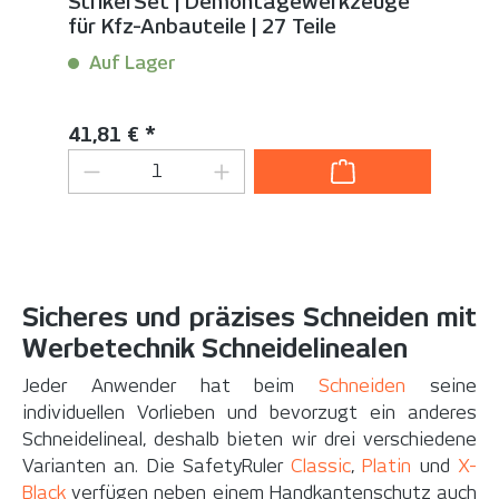
StrikerSet | Demontagewerkzeuge
für Kfz-Anbauteile | 27 Teile
Auf Lager
Inhalt:
1 Set(s)
Regulärer Preis:
41,81 € *
Produkt Anzahl: Gib den gewünschten
Sicheres und präzises Schneiden mit
Werbetechnik Schneidelinealen
Jeder Anwender hat beim
Schneiden
seine
individuellen Vorlieben und bevorzugt ein anderes
Schneidelineal, deshalb bieten wir drei verschiedene
Varianten an. Die SafetyRuler
Classic
,
Platin
und
X-
Black
verfügen neben einem Handkantenschutz auch