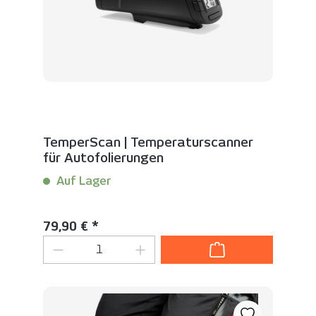
TemperScan | Temperaturscanner
für Autofolierungen
Auf Lager
Inhalt:
1 Stück
Regulärer Preis:
79,90 € *
Produkt Anzahl: Gib den gewünschten