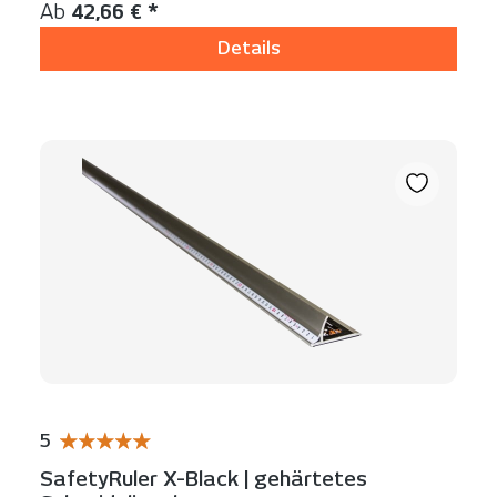
Regulärer Preis:
Ab
42,66 € *
Details
5
Durchschnittliche Bewertung von 5 von 5 Sternen
SafetyRuler X-Black | gehärtetes