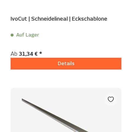
IvoCut | Schneidelineal | Eckschablone
Auf Lager
Inhalt:
1 Stück
Regulärer Preis:
Ab
31,34 € *
Details