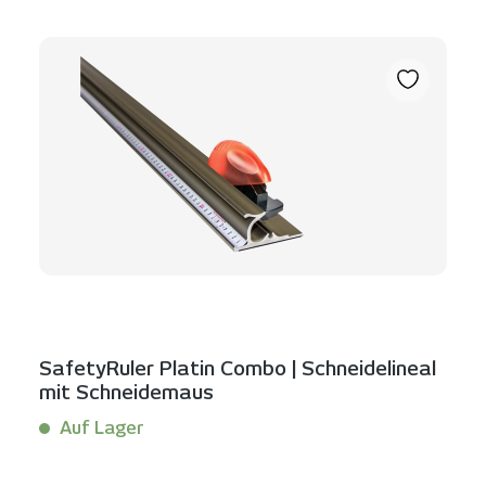
SafetyRuler Platin Combo | Schneidelineal
mit Schneidemaus
Auf Lager
Inhalt:
1 Laufende(r) Meter