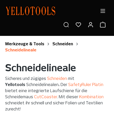
alt springen
Ware
Werkzeuge & Tools
Schneiden
Schneidelineale
Schneidelineale
Sicheres und zügiges
Schneiden
mit
Yellotools
Schneidelinealen
.
Der
SafetyRuler Platin
bietet eine integrierte Laufschiene für die
Schneidemaus
CutCoaster
. Mit dieser
Kombination
schneidet ihr schnell und sicher Folien und Textilien
zurecht!