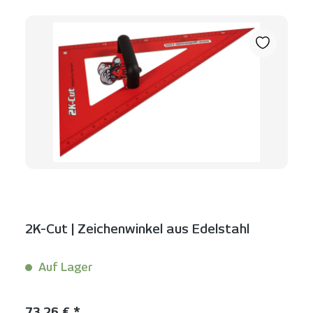
2K-Cut | Zeichenwinkel aus Edelstahl
Auf Lager
Inhalt:
1 Stück
Regulärer Preis:
73,26 € *