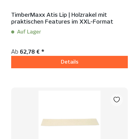
TimberMaxx Atis Lip | Holzrakel mit
praktischen Features im XXL-Format
Auf Lager
Inhalt:
1 Stück
Regulärer Preis:
Ab
62,78 € *
Details