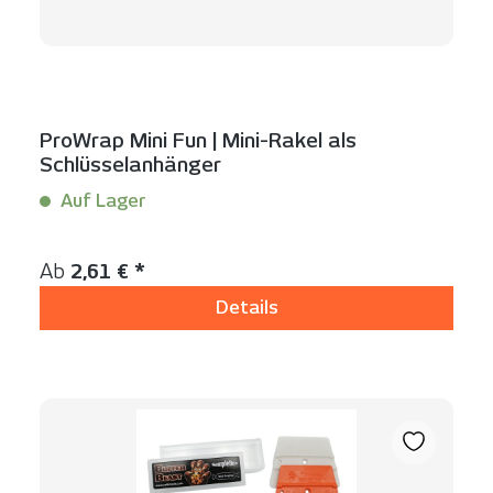
ProWrap Mini Fun | Mini-Rakel als
Schlüsselanhänger
Auf Lager
Inhalt:
1 Stück
Regulärer Preis:
Ab
2,61 € *
Details