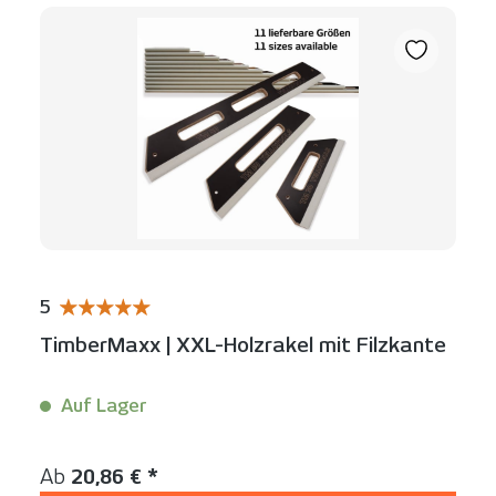
5
Durchschnittliche Bewertung von 5 von 5 Sternen
TimberMaxx | XXL-Holzrakel mit Filzkante
Auf Lager
Inhalt:
1 Stück
Regulärer Preis:
Ab
20,86 € *