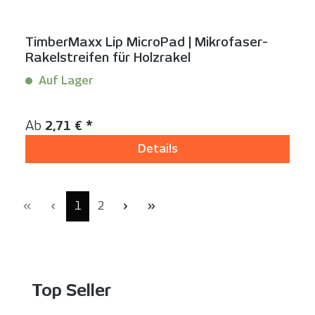
TimberMaxx Lip MicroPad | Mikrofaser-
Rakelstreifen für Holzrakel
Auf Lager
Inhalt:
1 Stück
Regulärer Preis:
Ab
2,71 € *
Details
Seite
Seite
1
2
Produktgalerie überspringen
Top Seller