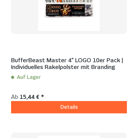
BufferBeast Master 4" LOGO 10er Pack |
Individuelles Rakelpolster mit Branding
Auf Lager
Inhalt:
10 Stück
Regulärer Preis:
Ab
15,44 € *
Details