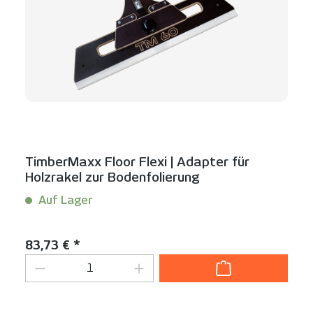
TimberMaxx Floor Flexi | Adapter für
Holzrakel zur Bodenfolierung
Auf Lager
Inhalt:
1 Stück
Regulärer Preis:
83,73 € *
Produkt Anzahl: Gib den gewünschten We