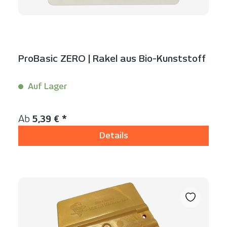
ProBasic ZERO | Rakel aus Bio-Kunststoff
Auf Lager
Inhalt:
1 Stück
Regulärer Preis:
Ab
5,39 € *
Details