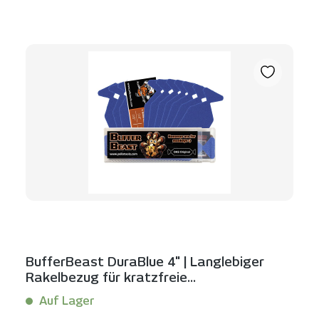
BufferBeast DuraBlue 4" | Langlebiger
Rakelbezug für kratzfreie
Folienverklebung
Auf Lager