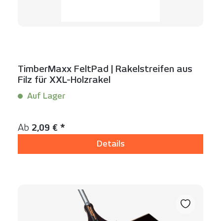
TimberMaxx FeltPad | Rakelstreifen aus
Filz für XXL-Holzrakel
Auf Lager
Inhalt:
1 Stück
Regulärer Preis:
Ab
2,09 € *
Details