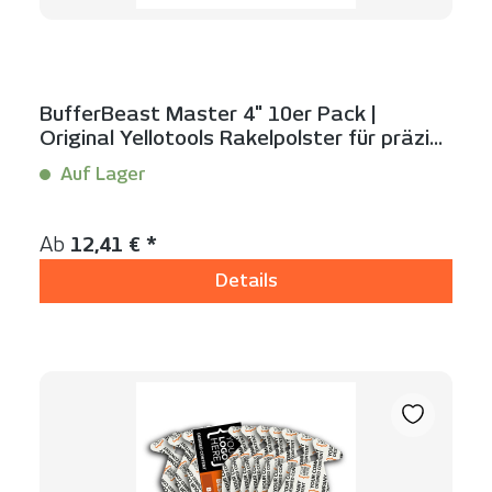
BufferBeast Master 4" 10er Pack |
Original Yellotools Rakelpolster für präzise
Folienverklebung
Auf Lager
Inhalt:
10 Stück
Regulärer Preis:
Ab
12,41 € *
Details