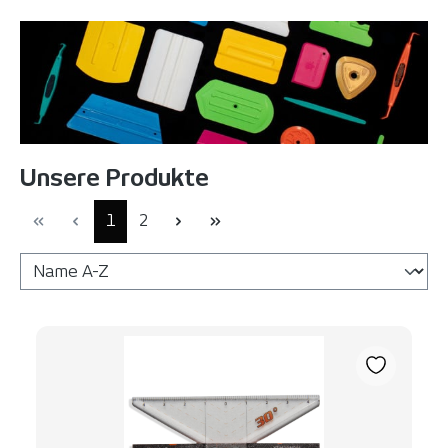
Unsere Produkte
Seite
Seite
1
2