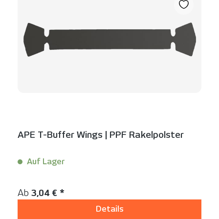
APE T-Buffer Wings | PPF Rakelpolster
Auf Lager
Inhalt:
1 Stück
Regulärer Preis:
Ab
3,04 € *
Details