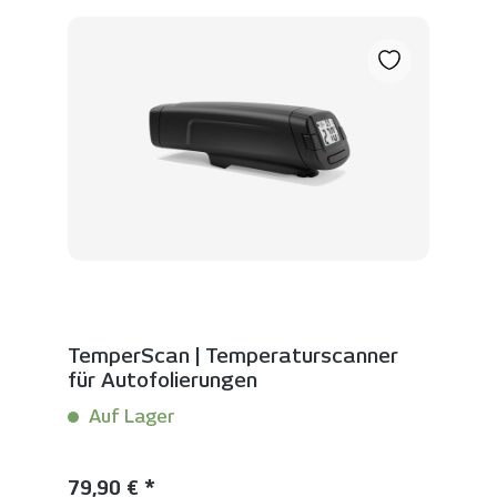
TemperScan | Temperaturscanner
für Autofolierungen
Auf Lager
Inhalt:
1 Stück
Regulärer Preis:
79,90 € *