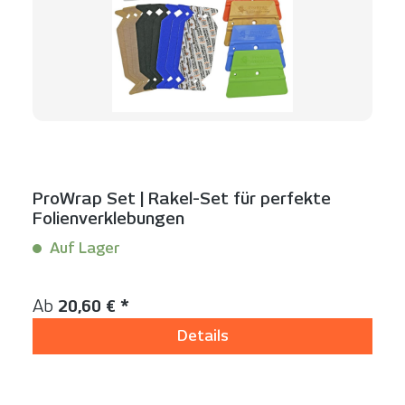
ProWrap Set | Rakel-Set für perfekte
Folienverklebungen
Auf Lager
Inhalt:
1 Set(s)
Regulärer Preis:
Ab
20,60 € *
Details