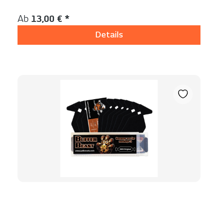
Inhalt:
10 Stück
Regulärer Preis:
Ab
13,00 € *
Details