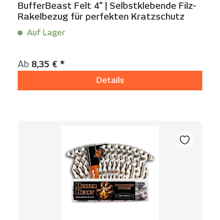
BufferBeast Felt 4" | Selbstklebende Filz-
Rakelbezug für perfekten Kratzschutz
Auf Lager
Inhalt:
10 Stück
Regulärer Preis:
Ab
8,35 € *
Details