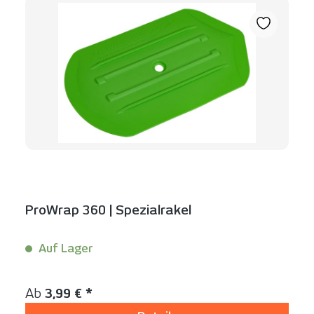
ProWrap 360 | Spezialrakel
Auf Lager
Inhalt:
1 Stück
Regulärer Preis:
Ab
3,99 € *