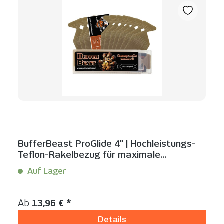
BufferBeast ProGlide 4" | Hochleistungs-
Teflon-Rakelbezug für maximale
Gleitfähigkeit
Auf Lager
Inhalt:
10 Stück
Regulärer Preis:
Ab
13,96 € *
Details