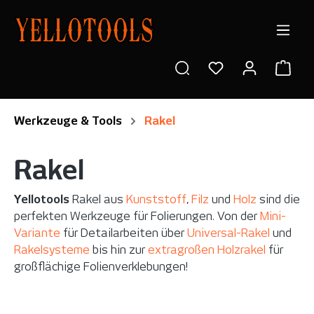
alt springen
Ware
Werkzeuge & Tools
Rakel
Rakel
Yellotools
Rakel aus
Kunststoff
,
Filz
und
Holz
sind die
perfekten Werkzeuge für Folierungen. Von der
Mini-
Variante
für Detailarbeiten über
Universal-Rakel
und
Rakelsysteme
bis hin zur
extragroßen Holzrakel
für
großflächige Folienverklebungen!