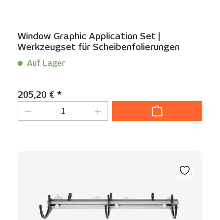
Window Graphic Application Set |
Werkzeugset für Scheibenfolierungen
Auf Lager
Inhalt:
1 Set(s)
Regulärer Preis:
205,20 € *
Produkt Anzahl: Gib den gewünschten We