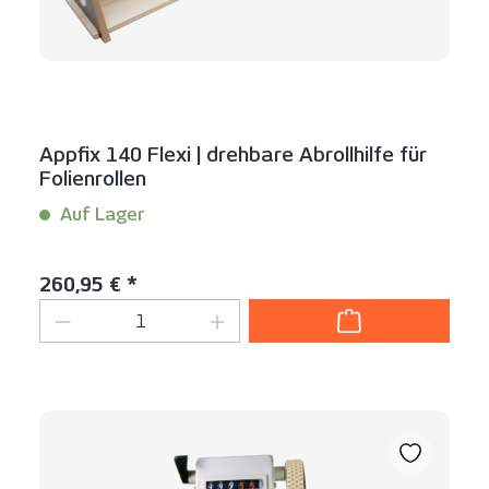
Appfix 140 Flexi | drehbare Abrollhilfe für
Folienrollen
Auf Lager
Inhalt:
1 Stück
Regulärer Preis:
260,95 € *
Produkt Anzahl: Gib den gewünschten We