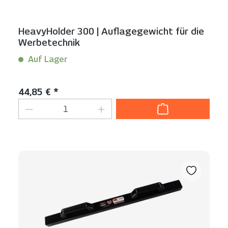
HeavyHolder 300 | Auflagegewicht für die
Werbetechnik
Auf Lager
Inhalt:
1 Stück
Regulärer Preis:
44,85 € *
Produkt Anzahl: Gib den gewünschten We