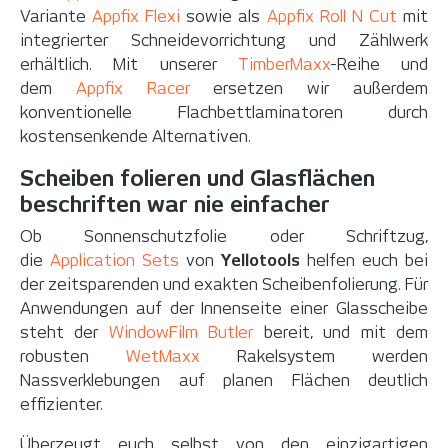
Variante
Appfix Flexi
sowie als
Appfix Roll N Cut
mit
integrierter Schneidevorrichtung und Zählwerk
erhältlich. Mit unserer
TimberMaxx
-Reihe und
dem
Appfix Racer
ersetzen wir außerdem
konventionelle Flachbettlaminatoren durch
kostensenkende Alternativen.
Scheiben folieren und Glasflächen
beschriften war nie einfacher
Ob Sonnenschutzfolie oder Schriftzug,
die
Application Sets
von
Yellotools
helfen euch bei
der zeitsparenden und exakten Scheibenfolierung. Für
Anwendungen auf der Innenseite einer Glasscheibe
steht der
WindowFilm Butler
bereit, und mit dem
robusten
WetMaxx
Rakelsystem werden
Nassverklebungen auf planen Flächen deutlich
effizienter.
Überzeugt euch selbst von den einzigartigen