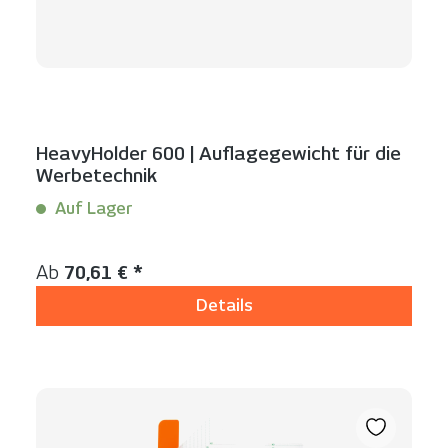
HeavyHolder 600 | Auflagegewicht für die
Werbetechnik
Auf Lager
Inhalt:
1 Stück
Regulärer Preis:
Ab
70,61 € *
Details