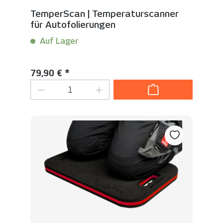
TemperScan | Temperaturscanner
für Autofolierungen
Auf Lager
Inhalt:
1 Stück
Regulärer Preis:
79,90 € *
Produkt Anzahl: Gib den gewünschten