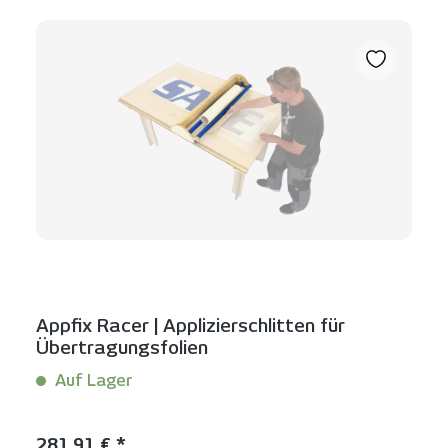
Appfix Racer | Applizierschlitten für
Übertragungsfolien
Auf Lager
Inhalt:
1 Stück
Regulärer Preis:
281,91 € *