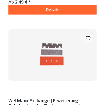
Regulärer Preis:
Ab
2,49 € *
Details
WetMaxx Exchange | Erweiterung