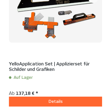
YelloApplication Set | Applizierset für
Schilder und Grafiken
Auf Lager
Inhalt:
1 Set(s)
Regulärer Preis:
Ab
137,18 € *
Details