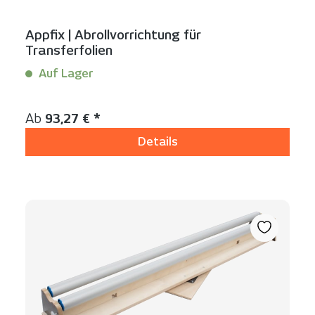
Appfix | Abrollvorrichtung für
Transferfolien
Auf Lager
Inhalt:
1 Stück
Regulärer Preis:
Ab
93,27 € *
Details