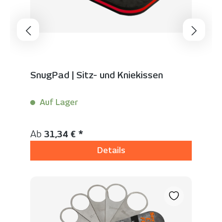
SnugPad | Sitz- und Kniekissen
Auf Lager
Inhalt:
1 Stück
Regulärer Preis:
Ab
31,34 € *
Details