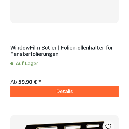
WindowFilm Butler | Folienrollenhalter für
Fensterfolierungen
Auf Lager
Inhalt:
1 Stück
Regulärer Preis:
Ab
59,90 € *
Details