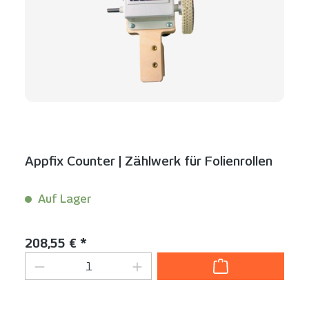
Appfix Counter | Zählwerk für Folienrollen
Auf Lager
Inhalt:
1 Stück
Regulärer Preis:
208,55 € *
Produkt Anzahl: Gib den gewünschten We