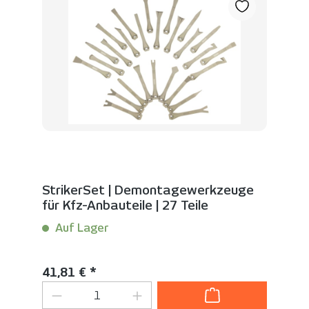
StrikerSet | Demontagewerkzeuge
für Kfz-Anbauteile | 27 Teile
Auf Lager
Inhalt:
1 Set(s)
Regulärer Preis:
41,81 € *
Produkt Anzahl: Gib den gewünschten