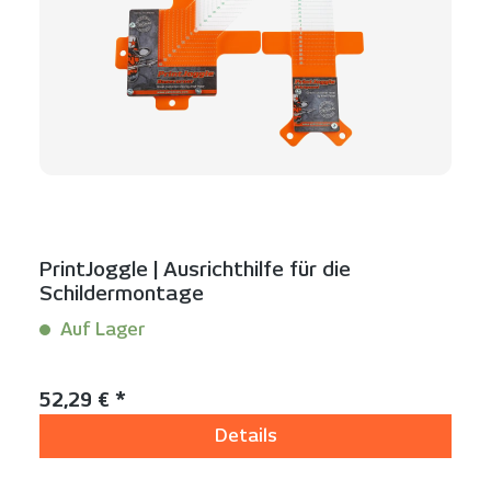
PrintJoggle | Ausrichthilfe für die
Schildermontage
Auf Lager
Inhalt:
1 Set(s)
Regulärer Preis:
52,29 € *
Details