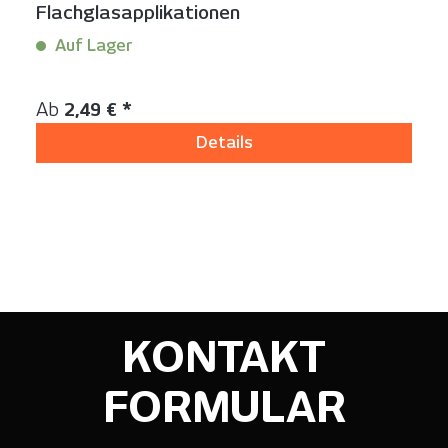
Flachglasapplikationen
Auf Lager
Inhalt:
1 Stück
Regulärer Preis:
Ab
2,49 € *
Details
KONTAKT
FORMULAR