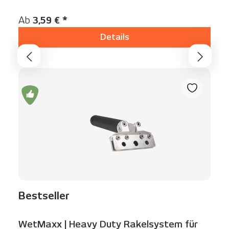
Inhalt:
1 Stück
Regulärer Preis:
Ab
3,59 € *
Details
Bestseller
WetMaxx | Heavy Duty Rakelsystem für