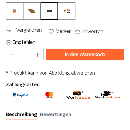
WetMaxx Exchange
WetMaxx Exchange Blade 10er
WetMaxx Exchange Blade Protectio
WetMaxx Exchange Set
Vergleichen
Merken
Bewerten
Empfehlen
Produkt Anzahl: Gib den gewünschten Wer
In den Warenkorb
* Produkt kann von Abbildung abweichen
Zahlungsarten
Beschreibung
Bewertungen