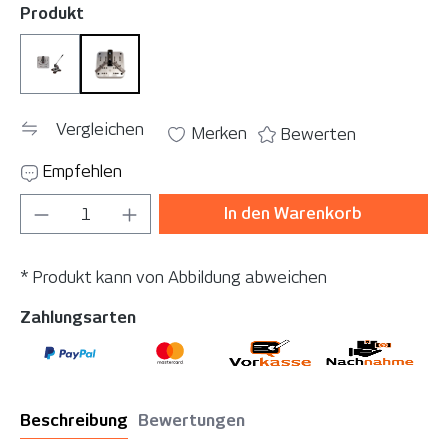
auswählen
Produkt
Set
Stanzeinsatz
Vergleichen
Merken
Bewerten
Empfehlen
Produkt Anzahl: Gib den gewünschten Wer
In den Warenkorb
* Produkt kann von Abbildung abweichen
Zahlungsarten
Beschreibung
Bewertungen