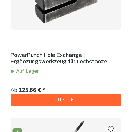
PowerPunch Hole Exchange |
Ergänzungswerkzeug für Lochstanze
Auf Lager
Inhalt:
1 Stück
Regulärer Preis:
Ab
125,66 € *
Details