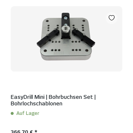
EasyDrill Mini | Bohrbuchsen Set |
Bohrlochschablonen
Auf Lager
Inhalt:
1 Set(s)
Regulärer Preis:
366,70 € *