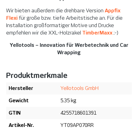
Wir bieten außerdem die drehbare Version
Appfix
Flexi
für große bzw. tiefe Arbeitstische an.
Für die
Installation großformatiger Motive und Drucke
empfehlen wir die XXL-Holzrakel
TimberMaxx
;-)
Yellotools – Innovation für Werbetechnik und Car
Wrapping
Produktmerkmale
Hersteller
Yellotools GmbH
Gewicht
5.35 kg
GTIN
4255718601391
Artikel-Nr.
YT09AP070RR