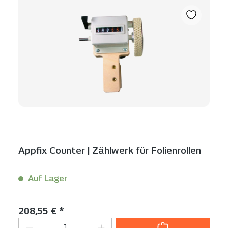
Appfix Counter | Zählwerk für Folienrollen
Auf Lager
Inhalt:
1 Stück
Regulärer Preis:
208,55 € *
Produkt Anzahl: Gib den gewünschten We