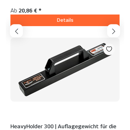
Inhalt:
1 Stück
Regulärer Preis:
Ab
20,86 € *
Details
HeavyHolder 300 | Auflagegewicht für die