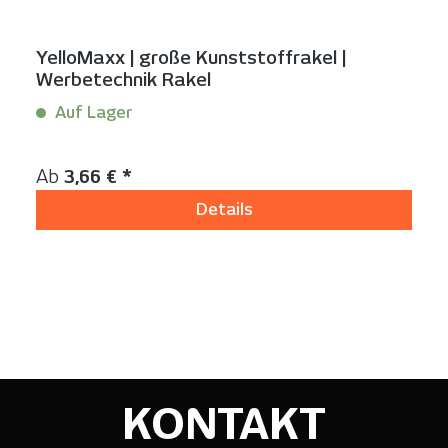
YelloMaxx | große Kunststoffrakel |
Werbetechnik Rakel
Auf Lager
Inhalt:
1 Stück
Regulärer Preis:
Ab
3,66 € *
Details
KONTAKT