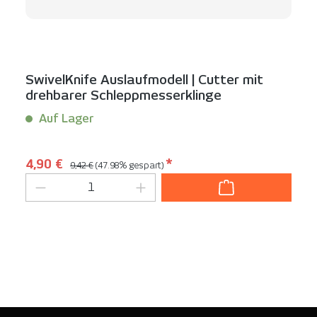
SwivelKnife Auslaufmodell | Cutter mit
drehbarer Schleppmesserklinge
Auf Lager
Inhalt:
1 Stück
Regulärer Preis:
Verkaufspreis:
4,90 €
*
9,42 €
(47.98% gespart)
Produkt Anzahl: Gib den gewünschten We