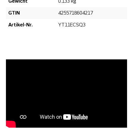
Gewicht
0.133 kg
GTIN
4255718604217
Artikel-Nr.
YT11ECSQ3