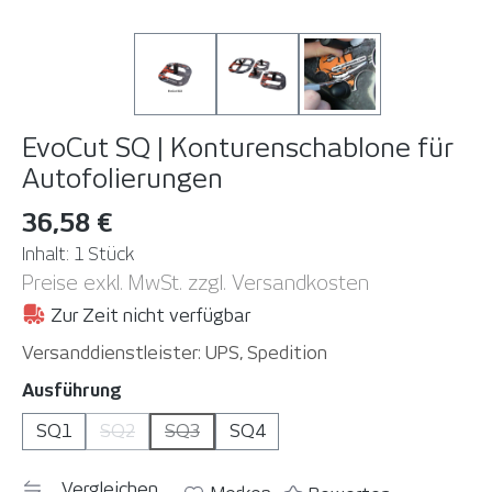
EvoCut SQ | Konturenschablone für
Autofolierungen
36,58 €
Inhalt:
1 Stück
Preise exkl. MwSt. zzgl. Versandkosten
Zur Zeit nicht verfügbar
Versanddienstleister: UPS, Spedition
auswählen
Ausführung
SQ1
SQ2
SQ3
SQ4
(Diese Option ist zurzeit nicht verfügbar. )
(Diese Option ist zurzeit nicht verfügbar. )
Vergleichen