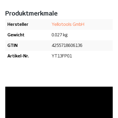
Produktmerkmale
Hersteller
Yellotools GmbH
Gewicht
0.027 kg
GTIN
4255718606136
Artikel-Nr.
YT13FP01