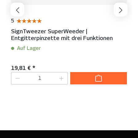
5
Durchschnittliche Bewertung von 5 von 5 Sternen
SignTweezer SuperWeeder |
Entgitterpinzette mit drei Funktionen
Auf Lager
Inhalt:
1 Stück
Regulärer Preis:
19,81 € *
Produkt Anzahl: Gib den gewünschten We