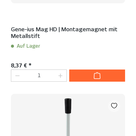
Gene-ius Mag HD | Montagemagnet mit
Metallstift
Auf Lager
Inhalt:
1 Stück
Regulärer Preis:
8,37 € *
Produkt Anzahl: Gib den gewünschten We