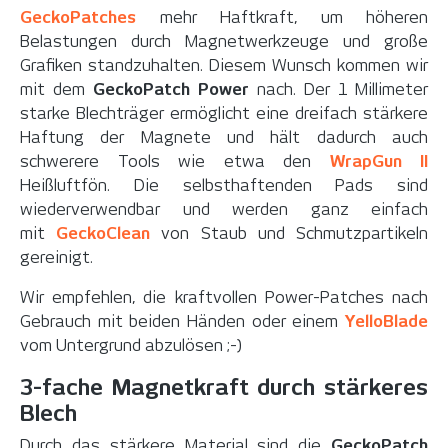
GeckoPatches
mehr Haftkraft, um höheren
Belastungen durch Magnetwerkzeuge und große
Grafiken standzuhalten. Diesem Wunsch kommen wir
mit dem
GeckoPatch Power
nach. Der 1 Millimeter
starke Blechträger ermöglicht eine dreifach stärkere
Haftung der Magnete und hält dadurch auch
schwerere Tools wie etwa den
WrapGun II
Heißluftfön.
Die selbsthaftenden Pads sind
wiederverwendbar und werden ganz einfach
mit
GeckoClean
von Staub und Schmutzpartikeln
gereinigt.
Wir empfehlen, die kraftvollen Power-Patches nach
Gebrauch mit beiden Händen oder einem
YelloBlade
vom Untergrund abzulösen ;-)
3-fache Magnetkraft durch stärkeres
Blech
Durch das stärkere Material sind die
GeckoPatch