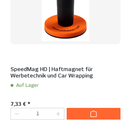
SpeedMag HD | Haftmagnet für
Werbetechnik und Car Wrapping
Auf Lager
Inhalt:
1 Stück
Regulärer Preis:
7,33 € *
Produkt Anzahl: Gib den gewünschten We