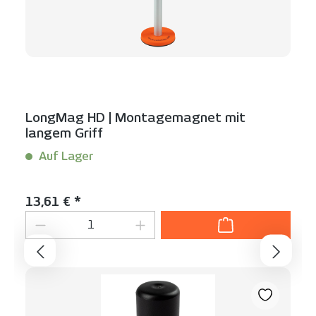
LongMag HD | Montagemagnet mit
langem Griff
Auf Lager
Inhalt:
1 Stück
Regulärer Preis:
13,61 € *
Produkt Anzahl: Gib den gewünschten We