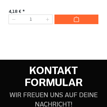
Inhalt:
0.25 Liter
Regulärer Preis:
4,18 € *
Produkt Anzahl: Gib den gewünschten We
KONTAKT
FORMULAR
WIR FREUEN UNS AUF DEINE
NACHRICHT!