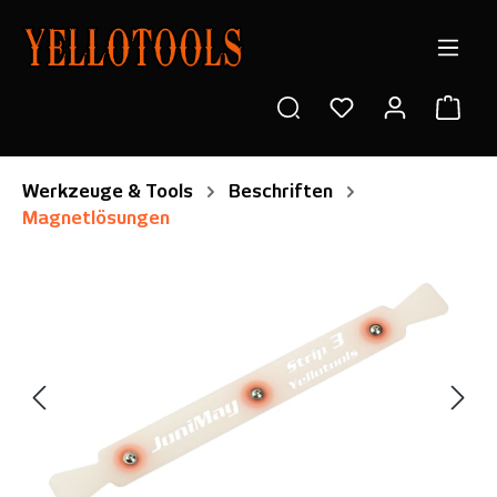
alt springen
Ware
Werkzeuge & Tools
Beschriften
Magnetlösungen
Bildergalerie überspringen