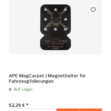
APE MagCarpet | Magnethalter für
Fahrzeugfolierungen
Auf Lager
Inhalt:
1 Stück
Regulärer Preis:
52,29 € *