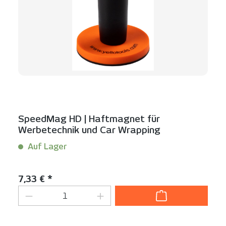
SpeedMag HD | Haftmagnet für
Werbetechnik und Car Wrapping
Auf Lager
Inhalt:
1 Stück
Regulärer Preis:
7,33 € *
Produkt Anzahl: Gib den gewünschten We