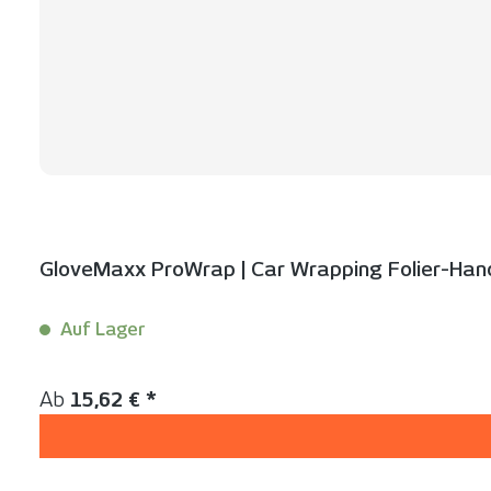
GloveMaxx ProWrap | Car Wrapping Folier-Ha
Auf Lager
Inhalt:
2 Stück
Regulärer Preis:
Ab
15,62 € *