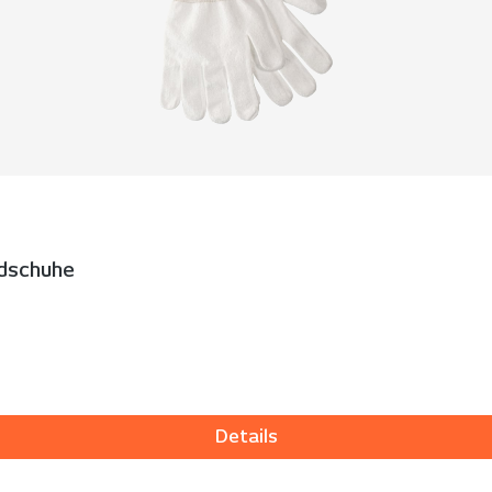
ndschuhe
Details