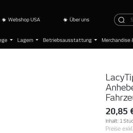
Webshop USA
Über uns
lege
Lagern
Betriebsausstattung
Merchandise 
LacyTi
Anheb
Fahrze
20,85 
Inhalt:
1 Stü
Preise exkl