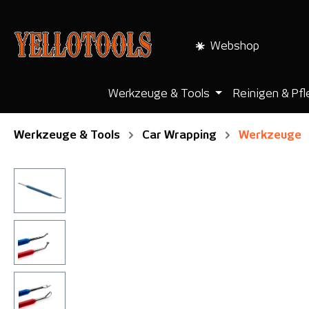
pringen
Zur Hauptnavigation springen
Webshop
Werkzeuge & Tools
Reinigen & Pf
Werkzeuge & Tools
Car Wrapping
Werkzeuge
Bildergalerie überspringen