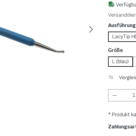
Verfügba
Versanddien
Ausführung
LacyTip H
ausw
Größe
L (blau)
Vergle
Produkt
* Produkt k
Zahlungsar