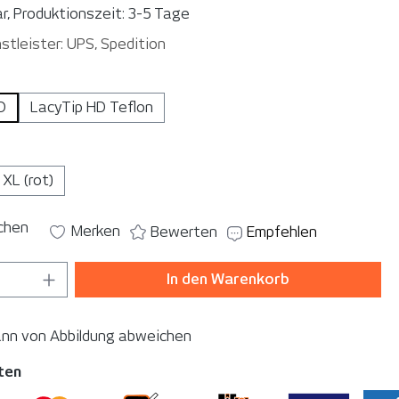
r, Produktionszeit: 3-5 Tage
stleister: UPS, Spedition
auswählen
D
LacyTip HD Teflon
ählen
XL (rot)
ichen
Merken
Bewerten
Empfehlen
 Anzahl: Gib den gewünschten Wert ein o
In den Warenkorb
ann von Abbildung abweichen
ten