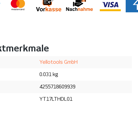
ktmerkmale
Yellotools GmbH
0.031 kg
4255718609939
YT17LTHDL01