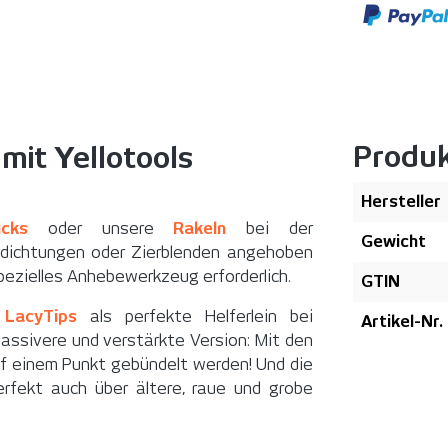
Produ
mit Yellotools
Hersteller
icks
oder unsere
Rakeln
bei der
Gewicht
idichtungen oder Zierblenden angehoben
spezielles Anhebewerkzeug erforderlich.
GTIN
e
LacyTips
als perfekte Helferlein bei
Artikel-Nr.
 massivere und verstärkte Version: Mit den
uf einem Punkt gebündelt werden! Und die
erfekt auch über ältere, raue und grobe