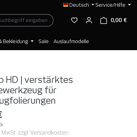
Deutsch
Service/Hilfe
0,00 €
Ware
& Bekleidung
Sale
Auslaufmodelle
p HD | verstärktes
ewerkzeug für
ugfolierungen
€
ck
. MwSt. zzgl. Versandkosten