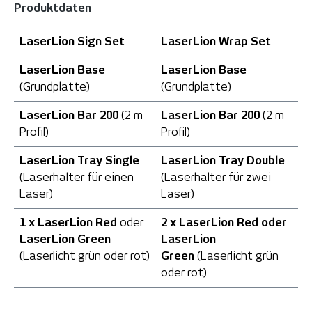
Produktdaten
LaserLion Sign Set
LaserLion Wrap Set
LaserLion Base
LaserLion Base
(Grundplatte)
(Grundplatte)
LaserLion Bar
200
(2 m
LaserLion Bar 200
(2 m
Profil)
Profil)
LaserLion Tray Single
LaserLion Tray Double
(Laserhalter für einen
(Laserhalter für zwei
Laser)
Laser)
1 x LaserLion Red
oder
2 x LaserLion Red oder
LaserLion Green
LaserLion
(Laserlicht grün oder rot)
Green
(Laserlicht grün
oder rot)