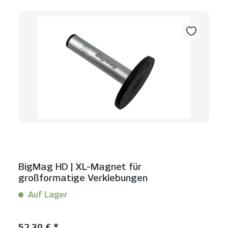
BigMag HD | XL-Magnet für
großformatige Verklebungen
Auf Lager
Inhalt:
1 Stück
Regulärer Preis:
52,30 € *