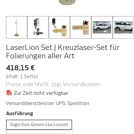
LaserLion Set | Kreuzlaser-Set für
Folierungen aller Art
418,15 €
Inhalt:
1 Set(s)
Preise exkl. MwSt. zzgl. Versandkosten
Zur Zeit nicht verfügbar
Versanddienstleister: UPS, Spedition
auswählen
Ausführung
Sign Set Green (1x Laser)
(Diese Option ist zurzeit nicht verfügbar. )