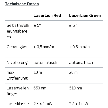
Technische Daten
LaserLion Red
LaserLion Green
Selbstnivelli
± 5°
± 5°
erungsberei
ch:
Genauigkeit
± 0,5 mm/m
± 0,5 mm/m
:
Nivellierung:
automatisch
automatisch
max.
10 m
20 m
Entfernung:
Laserwellenl
650 nm
510 nm
änge:
Laserklasse:
2 / < 1 mW
2 / < 1 mW