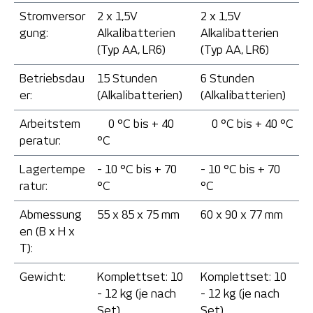
Stromversor
2 x 1,5V
2 x 1,5V
gung:
Alkalibatterien
Alkalibatterien
(Typ AA, LR6)
(Typ AA, LR6)
Betriebsdau
15 Stunden
6 Stunden
er:
(Alkalibatterien)
(Alkalibatterien)
Arbeitstem
0 °C bis + 40
0 °C bis + 40 °C
peratur:
°C
Lagertempe
- 10 °C bis + 70
- 10 °C bis + 70
ratur:
°C
°C
Abmessung
55 x 85 x 75 mm
60 x 90 x 77 mm
en (B x H x
T):
Gewicht:
Komplettset: 10
Komplettset: 10
- 12 kg (je nach
- 12 kg (je nach
Set)
Set)