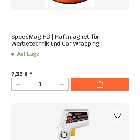
SpeedMag HD | Haftmagnet für
Werbetechnik und Car Wrapping
Auf Lager
Inhalt:
1 Stück
Regulärer Preis:
7,33 € *
Produkt Anzahl: Gib den gewünschten We