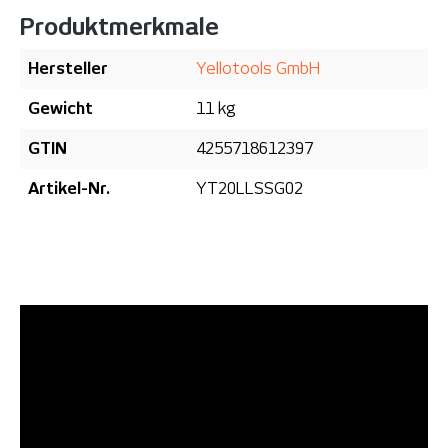
Produktmerkmale
Hersteller
Yellotools GmbH
Gewicht
11 kg
GTIN
4255718612397
Artikel-Nr.
YT20LLSSG02