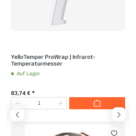
YelloTemper ProWrap | Infrarot-
Temperaturmesser
Auf Lager
Inhalt:
1 Stück
Regulärer Preis:
83,74 € *
Produkt Anzahl: Gib den gewünschten We