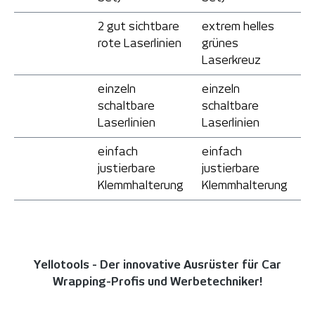
2 gut sichtbare
extrem helles
rote Laserlinien
grünes
Laserkreuz
einzeln
einzeln
schaltbare
schaltbare
Laserlinien
Laserlinien
einfach
einfach
justierbare
justierbare
Klemmhalterung
Klemmhalterung
Yellotools - Der innovative Ausrüster für
Car
Wrapping-Profis und Werbetechniker!