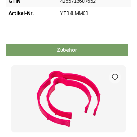
GTIN
4255718607652
Artikel-Nr.
YT14LMM01
Zubehör
Produktgalerie überspringen