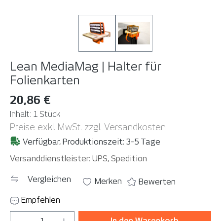
Lean MediaMag | Halter für
Folienkarten
20,86 €
Inhalt:
1 Stück
Preise exkl. MwSt. zzgl. Versandkosten
Verfügbar, Produktionszeit: 3-5 Tage
Versanddienstleister: UPS, Spedition
Vergleichen
Merken
Bewerten
Empfehlen
Produkt Anzahl: Gib den gewünschten Wer
In den Warenkorb