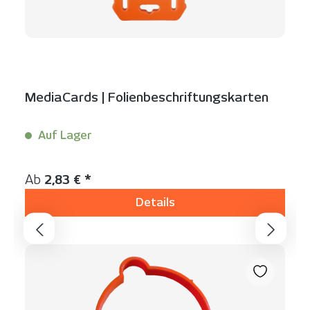
MediaCards | Folienbeschriftungskarten
Auf Lager
Inhalt:
1 Stück
Regulärer Preis:
Ab
2,83 € *
Details