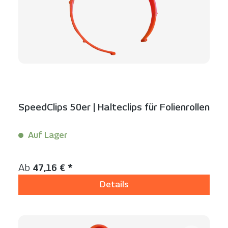
SpeedClips 50er | Halteclips für Folienrollen
Auf Lager
Inhalt:
50 Stück
Regulärer Preis:
Ab
47,16 € *
Details