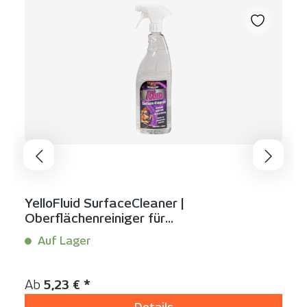
YelloFluid SurfaceCleaner |
Oberflächenreiniger für
Fahrzeugverklebungen
Auf Lager
Inhalt:
1 Liter
Regulärer Preis:
Ab
5,23 € *