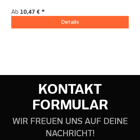
Inhalt:
2 Stück
Regulärer Preis:
Ab
10,47 € *
Details
KONTAKT
FORMULAR
WIR FREUEN UNS AUF DEINE
NACHRICHT!