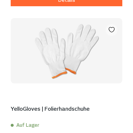
Details
YelloGloves | Folierhandschuhe
Auf Lager