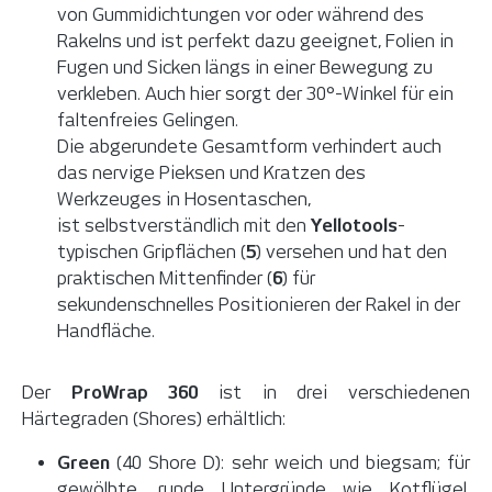
von Gummidichtungen vor oder während des
Rakelns und ist perfekt dazu geeignet, Folien in
Fugen und Sicken längs in einer Bewegung zu
verkleben. Auch hier sorgt der 30°-Winkel für ein
faltenfreies Gelingen.
Die abgerundete Gesamtform verhindert auch
das nervige Pieksen und Kratzen des
Werkzeuges in Hosentaschen,
ist selbstverständlich mit den
Yellotools
-
typischen Gripflächen (
5
) versehen und hat den
praktischen Mittenfinder (
6
) für
sekundenschnelles Positionieren der Rakel in der
Handfläche.
Der
ProWrap 360
ist in drei verschiedenen
Härtegraden (Shores) erhältlich:
Green
(40 Shore D): sehr weich und biegsam; für
gewölbte, runde Untergründe wie Kotflügel,