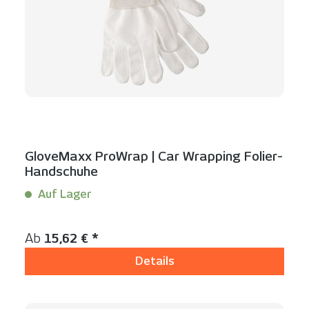
GloveMaxx ProWrap | Car Wrapping Folier-
Handschuhe
Auf Lager
Inhalt:
2 Stück
Regulärer Preis:
Ab
15,62 € *
Details