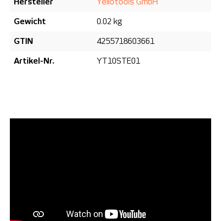
Hersteller
Yellotools GmbH
Gewicht
0.02 kg
GTIN
4255718603661
Artikel-Nr.
YT10STE01