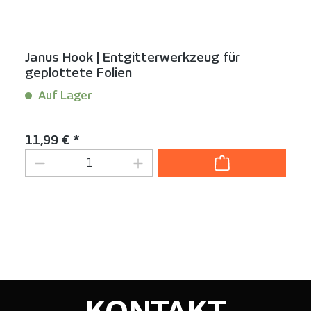
Janus Hook | Entgitterwerkzeug für
geplottete Folien
Auf Lager
Inhalt:
1 Stück
Regulärer Preis:
11,99 € *
Produkt Anzahl: Gib den gewünschten We