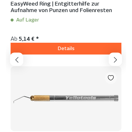
EasyWeed Ring | Entgitterhilfe zur
Aufnahme von Punzen und Folienresten
Auf Lager
Inhalt:
1 Stück
Regulärer Preis:
Ab
5,14 € *
Details