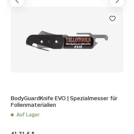
BodyGuardKnife EVO | Spezialmesser für
Folienmaterialien
Auf Lager
Inhalt:
1 Stück
Regulärer Preis:
41,71 € *