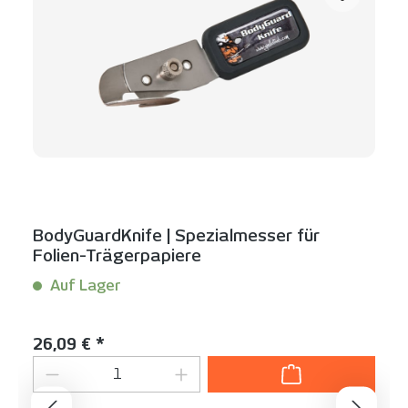
BodyGuardKnife | Spezialmesser für
Folien-Trägerpapiere
Auf Lager
Inhalt:
1 Stück
Regulärer Preis:
26,09 € *
Produkt Anzahl: Gib den gewünschten We