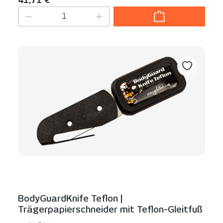
Produkt Anzahl: Gib den gewünschten We
BodyGuardKnife Teflon |
Trägerpapierschneider mit Teflon-Gleitfuß