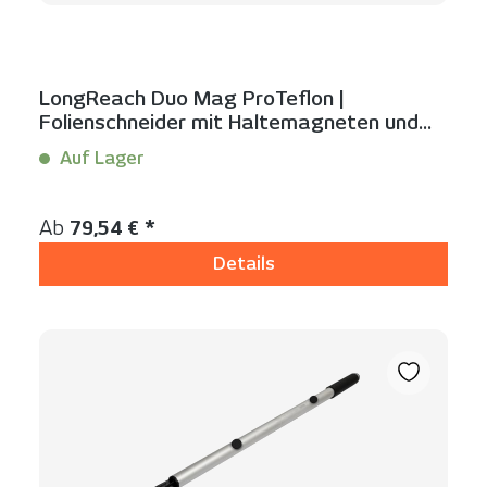
LongReach Duo Mag ProTeflon |
Folienschneider mit Haltemagneten und
Teflon-Gleitfuß
Auf Lager
Inhalt:
1 Stück
Regulärer Preis:
Ab
79,54 € *
Details