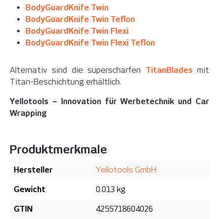
BodyGuardKnife Twin
BodyGuardKnife Twin Teflon
BodyGuardKnife Twin Flexi
BodyGuardKnife Twin Flexi Teflon
Alternativ sind die superscharfen
TitanBlades
mit
Titan-Beschichtung erhältlich.
Yellotools – Innovation für Werbetechnik und Car
Wrapping
Produktmerkmale
Hersteller
Yellotools GmbH
Gewicht
0.013 kg
GTIN
4255718604026