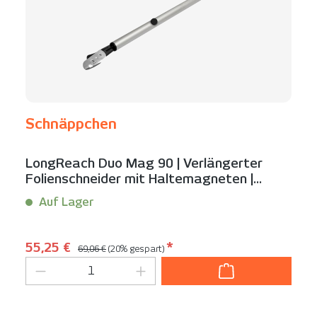
Schnäppchen
LongReach Duo Mag 90 | Verlängerter
Folienschneider mit Haltemagneten |
Schnäppchen
Auf Lager
Inhalt:
1 Stück
Regulärer Preis:
Verkaufspreis:
55,25 €
*
69,06 €
(20% gespart)
Produkt Anzahl: Gib den gewünschten We