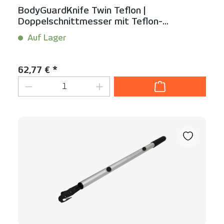
BodyGuardKnife Twin Teflon |
Doppelschnittmesser mit Teflon-
Gleitfüßen
Auf Lager
Inhalt:
1 Stück
Regulärer Preis:
62,77 € *
Produkt Anzahl: Gib den gewünschten We