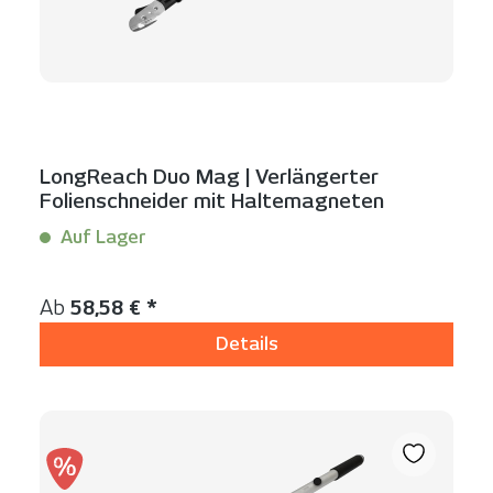
LongReach Duo Mag | Verlängerter
Folienschneider mit Haltemagneten
Auf Lager
Inhalt:
1 Stück
Regulärer Preis:
Ab
58,58 € *
Details