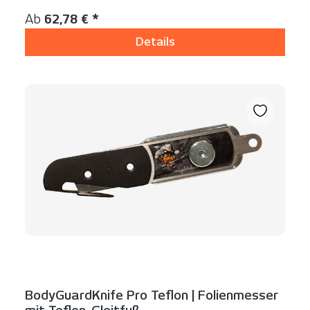
Regulärer Preis:
Ab
62,78 € *
Details
BodyGuardKnife Pro Teflon | Folienmesser