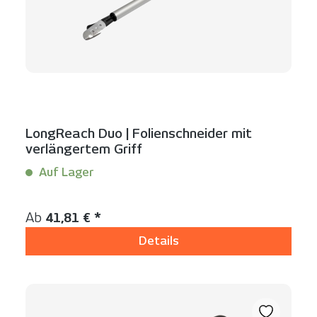
LongReach Duo | Folienschneider mit
verlängertem Griff
Auf Lager
Inhalt:
1 Stück
Regulärer Preis:
Ab
41,81 € *
Details