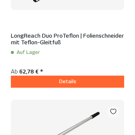
LongReach Duo ProTeflon | Folienschneider
mit Teflon-Gleitfuß
Auf Lager
Inhalt:
1 Stück
Regulärer Preis:
Ab
62,78 € *
Details