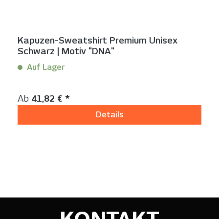
Kapuzen-Sweatshirt Premium Unisex
Schwarz | Motiv "DNA"
Auf Lager
Inhalt:
1 Stück
Regulärer Preis:
Ab
41,82 € *
Details