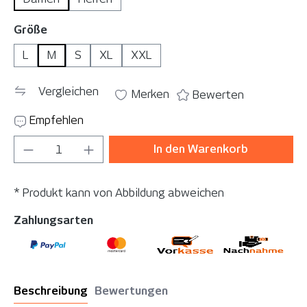
auswählen
Größe
L
M
S
XL
XXL
Vergleichen
Merken
Bewerten
Empfehlen
Produkt Anzahl: Gib den gewünschten Wer
In den Warenkorb
* Produkt kann von Abbildung abweichen
Zahlungsarten
Beschreibung
Bewertungen