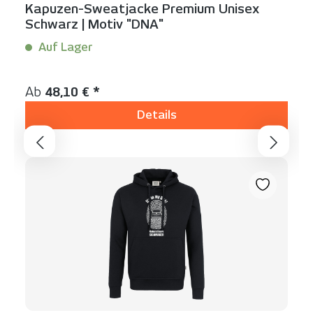
Kapuzen-Sweatjacke Premium Unisex
Schwarz | Motiv "DNA"
Auf Lager
Inhalt:
1 Stück
Regulärer Preis:
Ab
48,10 € *
Details