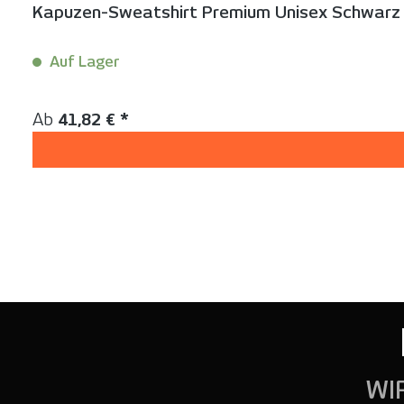
Kapuzen-Sweatshirt Premium Unisex Schwarz |
Auf Lager
Inhalt:
1 Stück
Regulärer Preis:
Ab
41,82 € *
WI