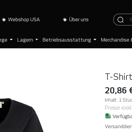
Webshop USA
Über uns
lege
Lagern
Betriebsausstattung
Merchandise 
T-Shir
20,86 
Inhalt:
1 Stü
Preise exkl
Verfügba
Versanddien