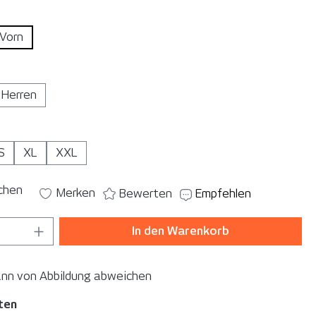
auswählen
Vorn
auswählen
Herren
ählen
S
XL
XXL
ichen
Merken
Bewerten
Empfehlen
 Anzahl: Gib den gewünschten Wert ein o
In den Warenkorb
ann von Abbildung abweichen
ten