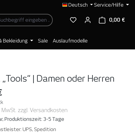
Deutsch
Service/Hilfe
0,00 €
Ware
& Bekleidung
Sale
Auslaufmodelle
t „Tools“ | Damen oder Herren
€
ck
. MwSt. zzgl. Versandkosten
r, Produktionszeit: 3-5 Tage
stleister: UPS, Spedition