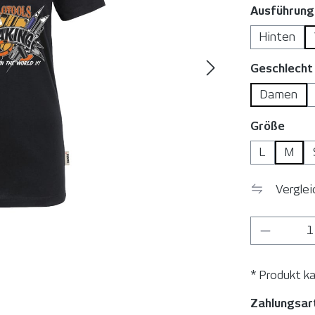
Ausführung
Hinten
Geschlecht
Damen
ausw
Größe
L
M
Vergle
Produkt
* Produkt k
Zahlungsar