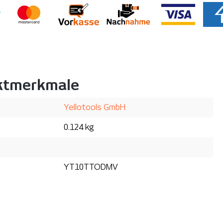
ktmerkmale
Yellotools GmbH
0.124 kg
YT10TTODMV