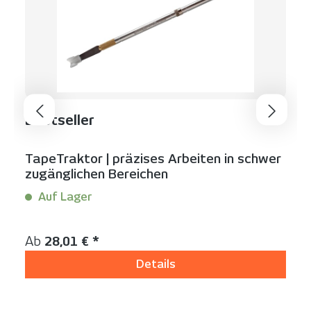
Bestseller
TapeTraktor | präzises Arbeiten in schwer
zugänglichen Bereichen
Auf Lager
Inhalt:
1 Stück
Regulärer Preis:
Ab
28,01 € *
Details