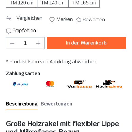
TM 120 cm
TM 140 cm
TM 165 cm
Vergleichen
Merken
Bewerten
Empfehlen
Produkt Anzahl: Gib den gewünschten Wer
In den Warenkorb
* Produkt kann von Abbildung abweichen
Zahlungsarten
Beschreibung
Bewertungen
Große Holzrakel mit flexibler Lippe
und Mikrofaser-Bezug