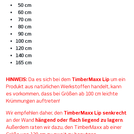
50 cm
60 cm
70 cm
80 cm
90 cm
100 cm
120 cm
140 cm
165 cm
HINWEIS:
Da es sich bei dem
TimberMaxx Lip
um ein
Produkt aus natürlichen Werkstoffen handelt, kann
es vorkommen, dass bei Größen ab 100 cm leichte
Krümmungen auftreten!
Wir empfehlen daher, den
TimberMaxx Lip senkrecht
an der Wand
hängend oder flach liegend zu lagern
.
Außerdem raten wir dazu, den TimberMaxx ab einer