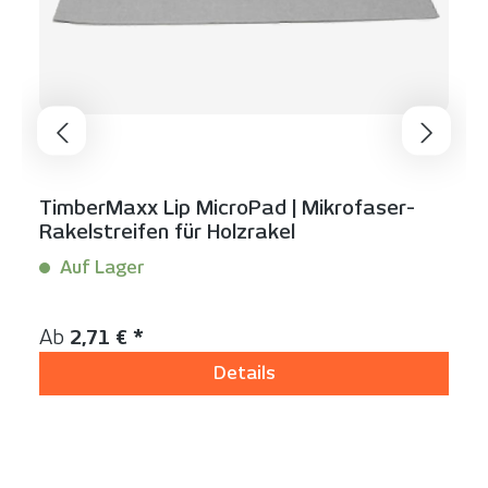
TimberMaxx Lip MicroPad | Mikrofaser-
Rakelstreifen für Holzrakel
Auf Lager
Inhalt:
1 Stück
Regulärer Preis:
Ab
2,71 € *
Details