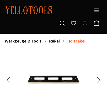
alt springen
Ware
Werkzeuge & Tools
Rakel
Holzrakel
Bildergalerie überspringen