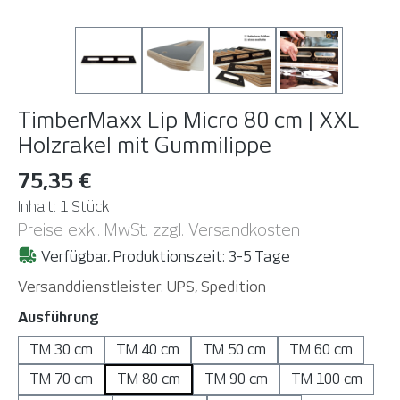
TimberMaxx Lip Micro 80 cm | XXL
Holzrakel mit Gummilippe
75,35 €
Inhalt:
1 Stück
Preise exkl. MwSt. zzgl. Versandkosten
Verfügbar, Produktionszeit: 3-5 Tage
Versanddienstleister: UPS, Spedition
auswählen
Ausführung
TM 30 cm
TM 40 cm
TM 50 cm
TM 60 cm
TM 70 cm
TM 80 cm
TM 90 cm
TM 100 cm