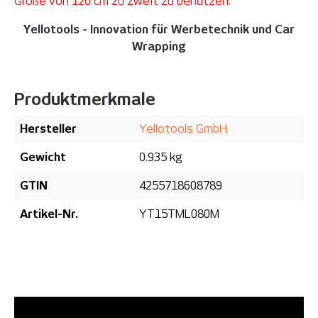
Größe von 120 cm zu zweit zu benutzen.
Yellotools - Innovation für Werbetechnik und Car
Wrapping
Produktmerkmale
Hersteller
Yellotools GmbH
Gewicht
0.935 kg
GTIN
4255718608789
Artikel-Nr.
YT15TML080M