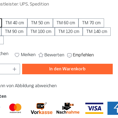
stleister: UPS, Spedition
auswählen
TM 40 cm
TM 50 cm
TM 60 cm
TM 70 cm
TM 90 cm
TM 100 cm
TM 120 cm
TM 140 cm
m
ichen
Merken
Bewerten
Empfehlen
 Anzahl: Gib den gewünschten Wert ein o
In den Warenkorb
ann von Abbildung abweichen
ten