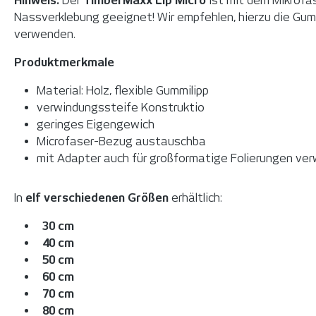
Hinweis:
Der
TimberMaxx Lip Micro
ist mit dem Mikrofas
Nassverklebung geeignet! Wir empfehlen, hierzu die Gu
verwenden.
Produktmerkmale
Material: Holz, flexible Gummilipp
verwindungssteife Konstruktio
geringes Eigengewich
Microfaser-Bezug austauschba
mit Adapter auch für großformatige Folierungen ve
In
elf verschiedenen Größen
erhältlich:
30 cm
40 cm
50 cm
60 cm
70 cm
80 cm