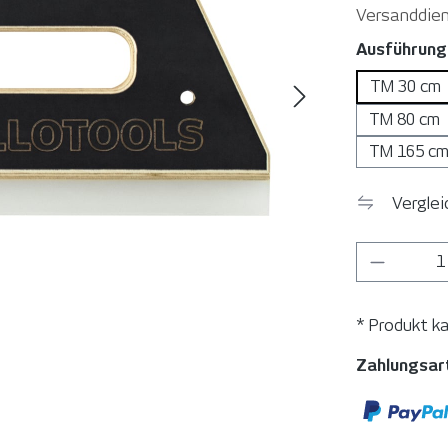
Versanddien
Ausführung
TM 30 cm
TM 80 cm
TM 165 c
Vergle
Produkt
* Produkt k
Zahlungsar