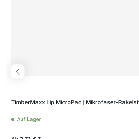
TimberMaxx Lip MicroPad | Mikrofaser-Rakelstr
Auf Lager
Inhalt:
1 Stück
Regulärer Preis: