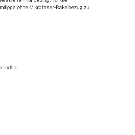
erstreifen nur bedingt für die
mmilippe ohne Mikrofaser-Rakelbezug zu
rwendbar