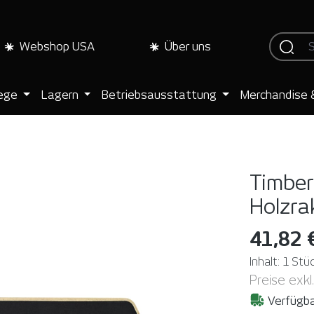
Webshop USA
Über uns
lege
Lagern
Betriebsausstattung
Merchandise 
Timber
Holzra
41,82 
Inhalt:
1 Stü
Preise exkl
Verfügba