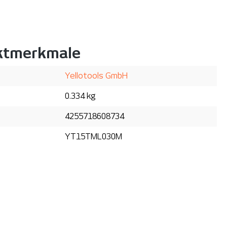
ktmerkmale
Yellotools GmbH
0.334 kg
4255718608734
YT15TML030M