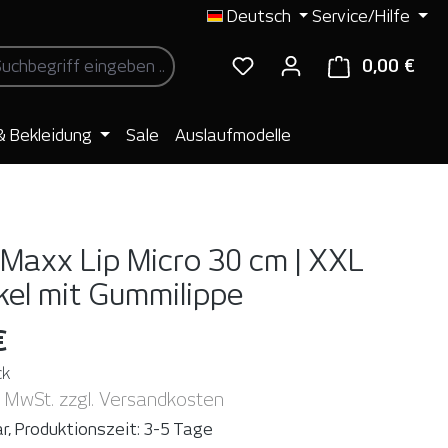
Deutsch
Service/Hilfe
0,00 €
Ware
& Bekleidung
Sale
Auslaufmodelle
Maxx Lip Micro 30 cm | XXL
kel mit Gummilippe
€
ck
. MwSt. zzgl. Versandkosten
r, Produktionszeit: 3-5 Tage