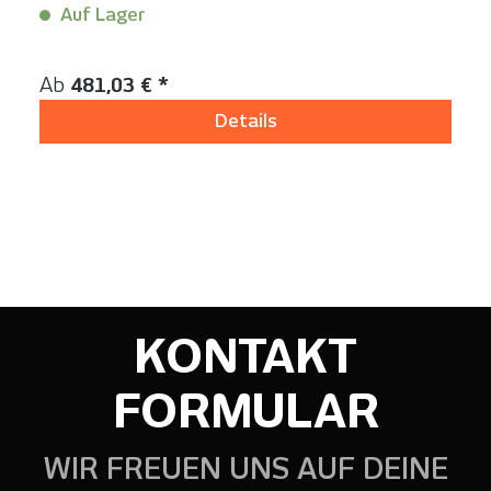
Auf Lager
Inhalt:
1 Stück
Regulärer Preis:
Ab
481,03 € *
Details
KONTAKT
FORMULAR
WIR FREUEN UNS AUF DEINE