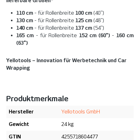
lieferbare Größen*
110 cm
- für Rollenbreite
100 cm
(40")
130 cm
- für Rollenbreite
125 cm
(48")
140 cm
- für Rollenbreite
137 cm
(54")
165 cm
- für Rollenbreite
152 cm (60")
-
160 cm
(63")
Yellotools – Innovation für Werbetechnik und Car
Wrapping
Produktmerkmale
Hersteller
Yellotools GmbH
Gewicht
24 kg
GTIN
4255718604477