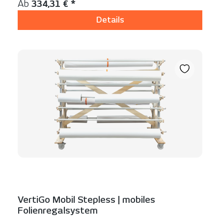
Regulärer Preis:
Ab
334,31 € *
Details
VertiGo Mobil Stepless | mobiles
Folienregalsystem