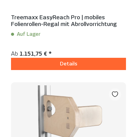
Treemaxx EasyReach Pro | mobiles
Folienrollen-Regal mit Abrollvorrichtung
Auf Lager
Inhalt:
1 Stück
Regulärer Preis:
Ab
1.151,75 € *
Details