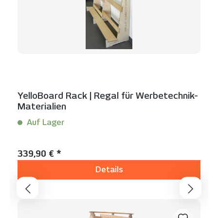
YelloBoard Rack | Regal für Werbetechnik-
Materialien
Auf Lager
Inhalt:
1 Stück
Regulärer Preis:
339,90 € *
Details