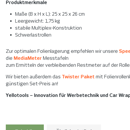
Produktmerkmale
Maße (B x H x L): 25 x 25 x 26 cm
Leergewicht: 1,75 kg
stabile Multiplex-Konstruktion
Schwerlastrollen
Zur optimalen Folienlagerung empfehlen wir unsere
Spee
die
MediaMeter
Messtafeln
zum Ermitteln der verbleibenden Restmeter auf der Rolle
Wir bieten außerdem das
Twister Paket
mit Folienrolle
günstigen Set-Preis an!
Yellotools – Innovation für Werbetechnik und Car Wra