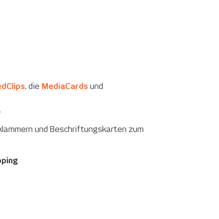
dClips
, die
MediaCards
und
.
nklammern und Beschriftungskarten zum
pping