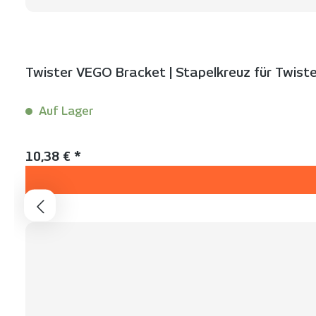
Twister VEGO Bracket | Stapelkreuz für Twister
Auf Lager
Inhalt:
1 Stück
Regulärer Preis:
10,38 € *