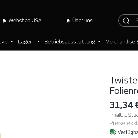
Webshop USA
Über uns
lege
Lagern
Betriebsausstattung
Merchandise 
Twister
Folienr
31,34 
Inhalt:
1 Stü
Preise exkl
Verfügba