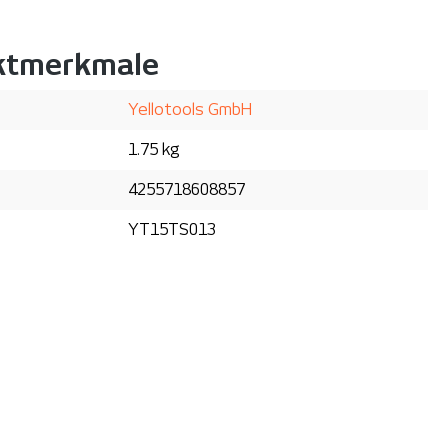
ktmerkmale
Yellotools GmbH
1.75 kg
4255718608857
YT15TS013