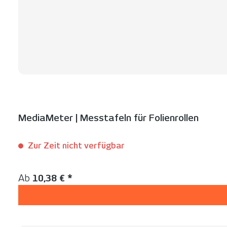
MediaMeter | Messtafeln für Folienrollen
Zur Zeit nicht verfügbar
Inhalt:
1 Set(s)
Regulärer Preis:
Ab
10,38 € *