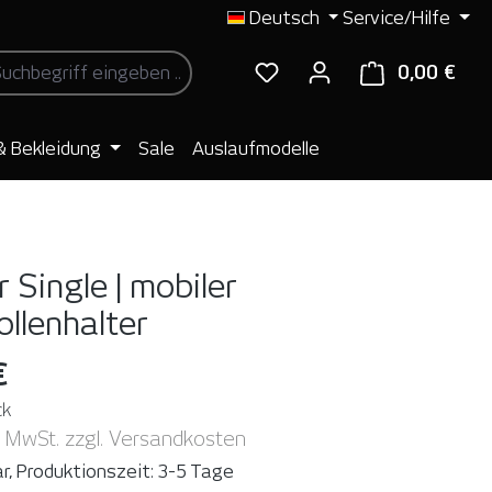
Deutsch
Service/Hilfe
0,00 €
Ware
& Bekleidung
Sale
Auslaufmodelle
 Single | mobiler
ollenhalter
€
ck
. MwSt. zzgl. Versandkosten
r, Produktionszeit: 3-5 Tage