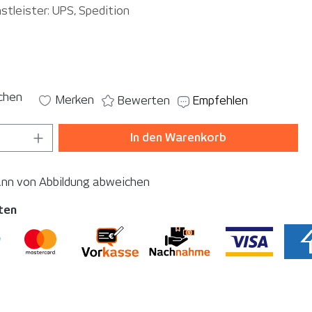
stleister: UPS, Spedition
auswählen
ichen
Merken
Bewerten
Empfehlen
 Anzahl: Gib den gewünschten Wert ein o
In den Warenkorb
ann von Abbildung abweichen
ten