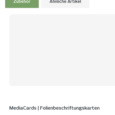
Zubehör
Ähnliche Artikel
Produktgalerie überspringen
MediaCards | Folienbeschriftungskarten