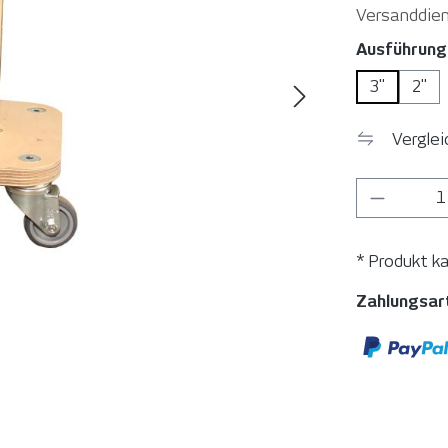
Versanddien
Ausführung
3"
2"
Vergle
Produkt
* Produkt k
Zahlungsar