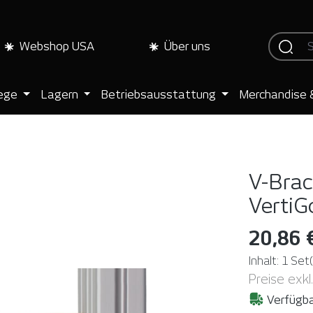
Webshop USA
Über uns
lege
Lagern
Betriebsausstattung
Merchandise 
V-Brack
VertiG
20,86 
Inhalt:
1 Set(
Preise exkl
Verfügba