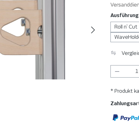
Versanddien
Ausführung
Roll n' Cut
WaveHold
Vergle
Produkt
* Produkt k
Zahlungsar