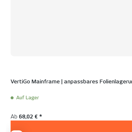
VertiGo Mainframe | anpassbares Folienlager
Auf Lager
Inhalt:
1 Stück
Regulärer Preis:
Ab
68,02 € *