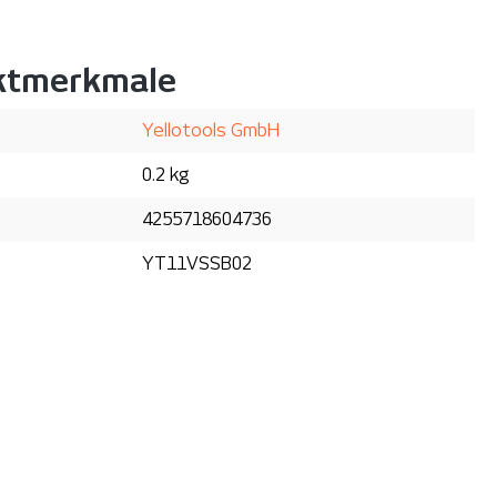
ktmerkmale
Yellotools GmbH
0.2 kg
4255718604736
YT11VSSB02