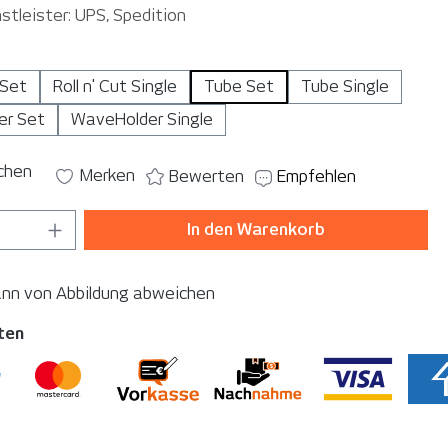
stleister: UPS, Spedition
auswählen
 Set
Roll n' Cut Single
Tube Set
Tube Single
er Set
WaveHolder Single
ichen
Merken
Bewerten
Empfehlen
 Anzahl: Gib den gewünschten Wert ein o
In den Warenkorb
ann von Abbildung abweichen
ten