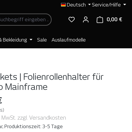
Deutsch
Service/Hilfe
0,00 €
Ware
& Bekleidung
Sale
Auslaufmodelle
ets | Folienrollenhalter für
o Mainframe
€
s)
. MwSt. zzgl. Versandkosten
r, Produktionszeit: 3-5 Tage