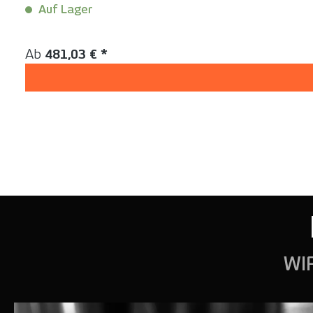
Auf Lager
Inhalt:
1 Stück
Regulärer Preis:
Ab
481,03 € *
WI