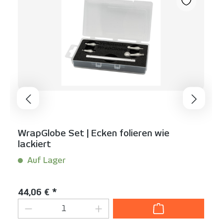
WrapGlobe Set | Ecken folieren wie
lackiert
Auf Lager
Inhalt:
1 Set(s)
Regulärer Preis:
44,06 € *
Produkt Anzahl: Gib den gewünschten We