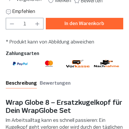
Merken
Bewerten
Empfehlen
Produkt Anzahl: Gib den gewünschten Wer
In den Warenkorb
* Produkt kann von Abbildung abweichen
Zahlungsarten
Beschreibung
Bewertungen
Wrap Globe 8 – Ersatzkugelkopf für
Dein WrapGlobe Set
Im Arbeitsalltag kann es schnell passieren: Ein
Kugelkopf geht verloren oder wird durch den täglichen