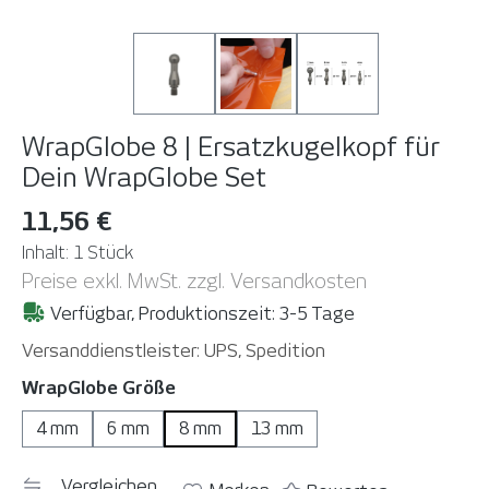
WrapGlobe 8 | Ersatzkugelkopf für
Dein WrapGlobe Set
11,56 €
Inhalt:
1 Stück
Preise exkl. MwSt. zzgl. Versandkosten
Verfügbar, Produktionszeit: 3-5 Tage
Versanddienstleister: UPS, Spedition
auswählen
WrapGlobe Größe
4 mm
6 mm
8 mm
13 mm
Vergleichen