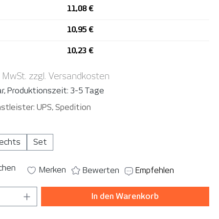
11,08 €
10,95 €
10,23 €
. MwSt. zzgl. Versandkosten
r, Produktionszeit: 3-5 Tage
stleister: UPS, Spedition
auswählen
echts
Set
ichen
Merken
Bewerten
Empfehlen
 Anzahl: Gib den gewünschten Wert ein o
In den Warenkorb