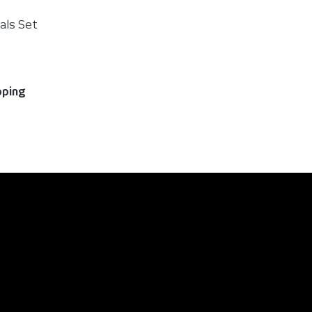
als Set
pping