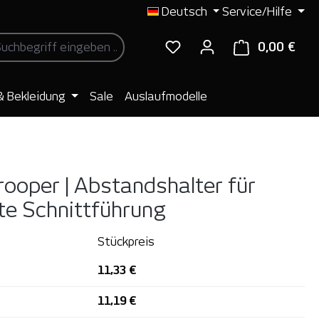
Deutsch
Service/Hilfe
0,00 €
Ware
& Bekleidung
Sale
Auslaufmodelle
ooper | Abstandshalter für
te Schnittführung
Stückpreis
11,33 €
11,19 €