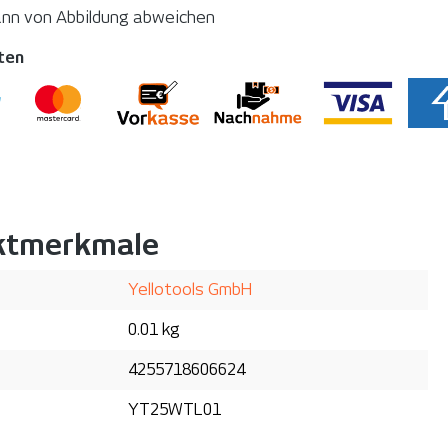
ann von Abbildung abweichen
ten
ktmerkmale
Yellotools GmbH
0.01 kg
4255718606624
YT25WTL01