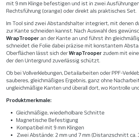
mit 9
mm Klinge befestigen und ist in zwei Ausf
ü
hrungen
Rechtsf
ü
hrung (orange) oder direkt als praktisches Set.
Im Tool sind zwei Abstandshalter integriert, mit denen 
zur Kante schneiden kannst. Nach Auswahl des gew
ü
nsc
WrapTrooper
an der Kante an und f
ü
hrst ihn gleichm
äß
i
schneidet die Folie dabei pr
ä
zise mit konstantem Abstan
Oberflächen lässt sich der
WrapTrooper
zudem mit ein
der den Untergrund zuverlässig schützt.
Ob bei Vollverklebungen, Detailarbeiten oder PPF-Verkle
sauberes, gleichmäßiges Ergebnis, ganz ohne Nacharbeite
ungleichmäßige Kanten und überall dort, wo Kontrolle un
Produktmerkmale:
Gleichmäßige, wiederholbare Schnitte
Magnetische Befestigung
Kompatibel mit 9 mm Klingen
Zwei Abstände: 2 mm und 7 mm (Distanzschnitt ca. 