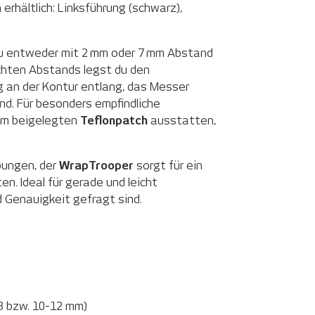
 erh
ä
ltlich: Linksf
ü
hrung (schwarz),
du entweder mit 2
mm oder 7
mm Abstand
hten Abstands legst du den
g an der Kontur entlang, das Messer
d. Für besonders empfindliche
em beigelegten
Teflonpatch
ausstatten,
bungen, der
WrapTrooper
sorgt für ein
n. Ideal für gerade und leicht
d Genauigkeit gefragt sind.
3 bzw. 10-12 mm)