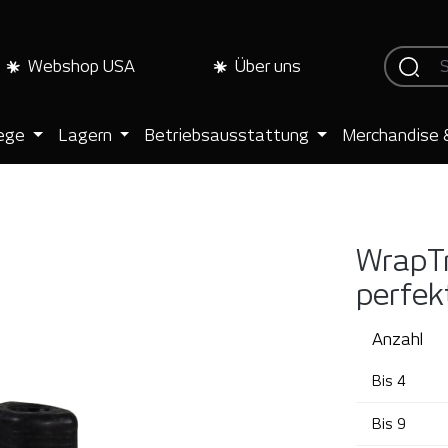
Webshop USA
Über uns
lege
Lagern
Betriebsausstattung
Merchandise 
WrapTr
perfek
Anzahl
Bis
4
Bis
9