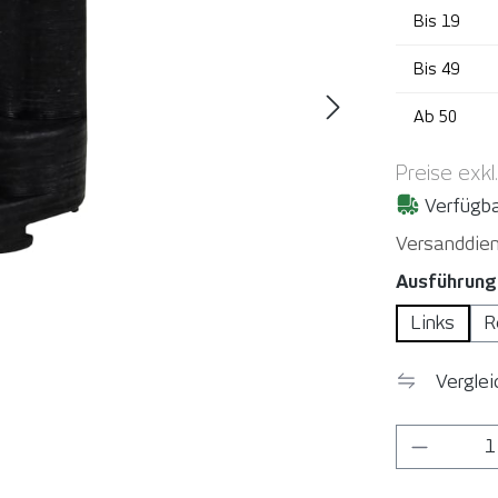
Bis
19
Bis
49
Ab
50
Preise exkl
Verfügba
Versanddien
Ausführung
Links
R
Vergle
Produkt