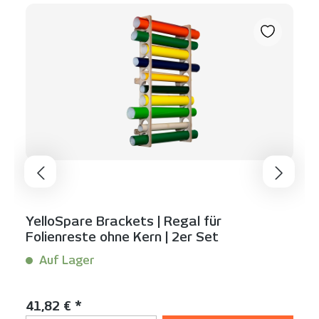
YelloSpare Brackets | Regal für
Folienreste ohne Kern | 2er Set
Auf Lager
Inhalt:
1 Set(s)
Regulärer Preis:
41,82 € *