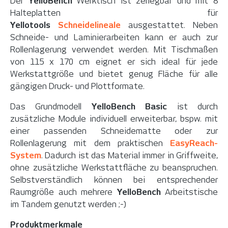
Der
YelloBench
Werktisch ist zerlegbar und mit 8
Halteplatten für
Yellotools
Schneidelineale
ausgestattet.
N
eben
Schneide- und Laminierarbeiten kann er auch zur
Rollenlagerung verwendet werden.
Mit Tischmaßen
von 115 x 170 cm eignet er sich ideal für jede
Werkstattgröße und bietet genug Fläche für alle
gängigen Druck- und Plottformate.
Das Grundmodell
YelloBench Basic
ist durch
zusätzliche Module individuell erweiterbar, bspw. mit
einer passenden Schneidematte oder zur
Rollenlagerung mit dem praktischen
EasyReach-
System
. Dadurch ist das Material immer in Griffweite,
ohne zusätzliche Werkstattfläche zu beanspruchen.
Selbstverständlich können bei entsprechender
Raumgröße auch mehrere
YelloBench
Arbeitstische
im Tandem genutzt werden ;-)
Produktmerkmale