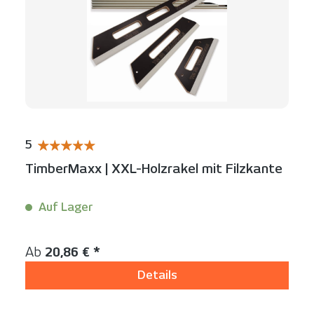
5
Durchschnittliche Bewertung von 5 von 5 Sternen
TimberMaxx | XXL-Holzrakel mit Filzkante
Auf Lager
Inhalt:
1 Stück
Regulärer Preis:
Ab
20,86 € *
Details