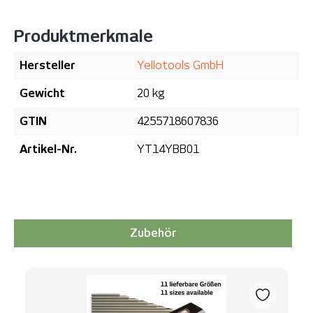
Produktmerkmale
Hersteller
Yellotools GmbH
Gewicht
20 kg
GTIN
4255718607836
Artikel-Nr.
YT14YBB01
Zubehör
Produktgalerie überspringen