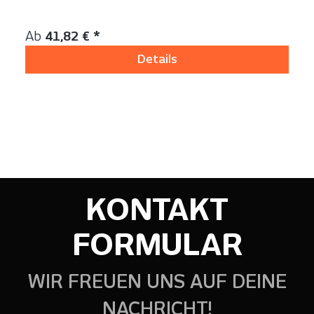
Inhalt:
1 Stück
Regulärer Preis:
Ab
41,82 € *
Details
KONTAKT
FORMULAR
WIR FREUEN UNS AUF DEINE
NACHRICHT!