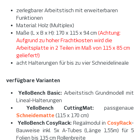
zerlegbarer Arbeitstisch mit erweiterbaren
Funktionen
Material: Holz (Multiplex)
Maße (L x B x H): 170 x 115 x 94 cm
(Achtung:
Aufgrund zu hoher Frachtkosten wird die
Arbeitsplatte in 2 Teilen im Maß von 115 x 85 cm
geliefert!)
acht Halterungen für bis zu vier Schneidelineale
verfügbare Varianten
YelloBench Basic:
Arbeitstisch Grundmodell mit
Lineal-Halterungen
YelloBench CuttingMat:
passgenaue
Schneidematte
(115 x 170 cm)
YelloBench CosyRack:
Regalmodul in
CosyRack
-
Bauweise inkl. 5x A-Tubes (Länge 1,55m) für 5
Folien bis 135 cm Rollenbreite