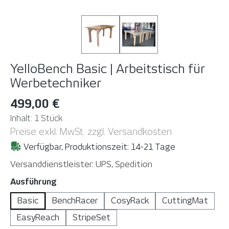
YelloBench Basic | Arbeitstisch für
Werbetechniker
499,00 €
Inhalt:
1 Stück
Preise exkl. MwSt. zzgl. Versandkosten
Verfügbar, Produktionszeit: 14-21 Tage
Versanddienstleister: UPS, Spedition
auswählen
Ausführung
Basic
BenchRacer
CosyRack
CuttingMat
EasyReach
StripeSet