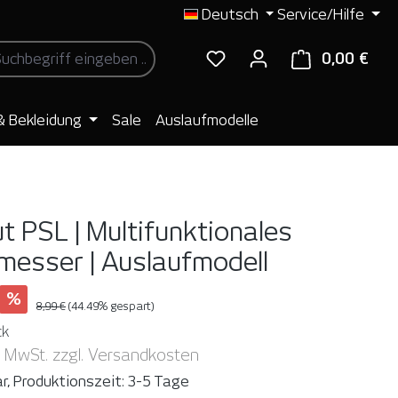
Deutsch
Service/Hilfe
0,00 €
Ware
& Bekleidung
Sale
Auslaufmodelle
ut PSL | Multifunktionales
messer | Auslaufmodell
%
8,99 €
(44.49% gespart)
ck
. MwSt. zzgl. Versandkosten
r, Produktionszeit: 3-5 Tage