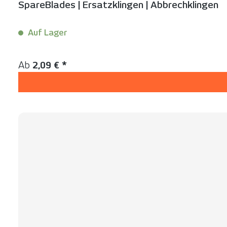
SpareBlades | Ersatzklingen | Abbrechklingen
Auf Lager
Inhalt:
10 Stück
Regulärer Preis:
Ab
2,09 € *