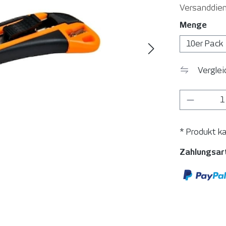
Versanddien
ausw
Menge
10er Pack
Vergle
Produkt
* Produkt k
Zahlungsar