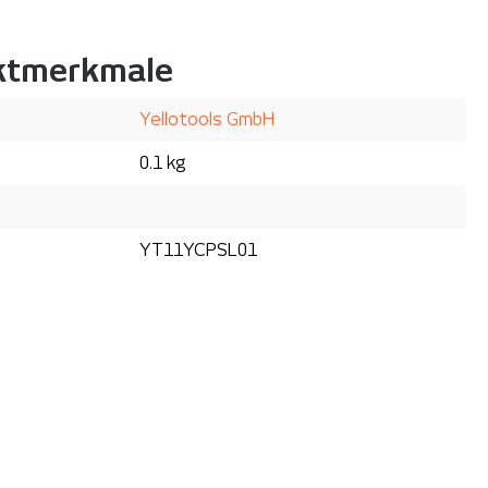
ktmerkmale
Yellotools GmbH
0.1 kg
YT11YCPSL01