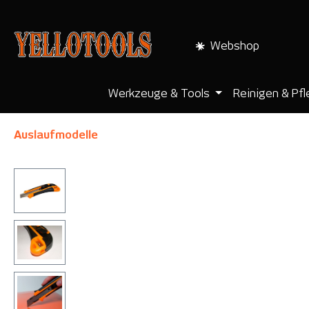
pringen
Zur Hauptnavigation springen
Webshop
Werkzeuge & Tools
Reinigen & Pf
Auslaufmodelle
Bildergalerie überspringen