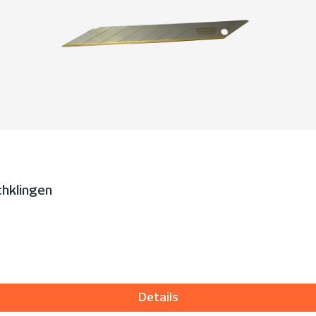
chklingen
Details