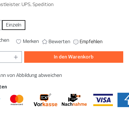
stleister: UPS, Spedition
ählen
Einzeln
ichen
Merken
Bewerten
Empfehlen
 Anzahl: Gib den gewünschten Wert ein o
In den Warenkorb
ann von Abbildung abweichen
ten