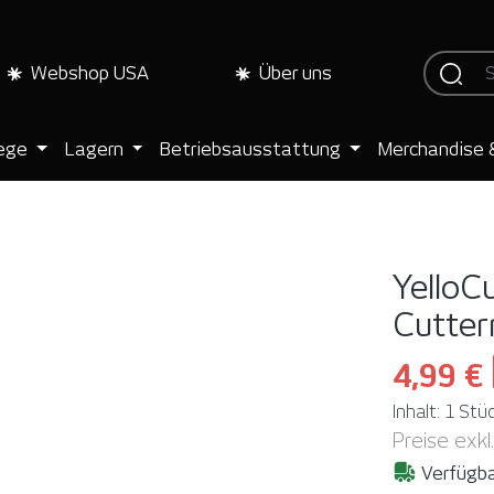
Webshop USA
Über uns
lege
Lagern
Betriebsausstattung
Merchandise 
YelloC
Cutter
4,99 €
Inhalt:
1 Stü
Preise exkl
Verfügba