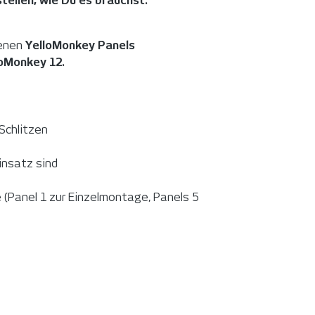
ellen, wie Du es brauchst:
denen
YelloMonkey Panels
loMonkey 12.
 Schlitzen
Einsatz sind
Panel 1 zur Einzelmontage, Panels 5