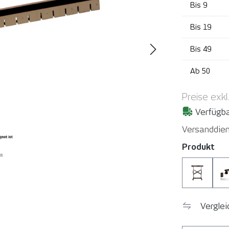
Bis
9
Bis
19
Bis
49
Ab
50
Preise exkl
Verfügba
Versanddien
aus
Produkt
YelloMo
Vergle