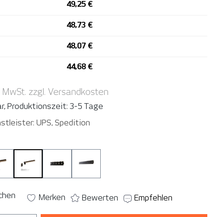
49,25 €
48,73 €
48,07 €
44,68 €
. MwSt. zzgl. Versandkosten
r, Produktionszeit: 3-5 Tage
stleister: UPS, Spedition
wählen
nkey Cart L
YelloMonkey 6
YelloMonkey 12
YelloMonkey Panel 5
YelloMonkey Panel 10
ichen
Merken
Bewerten
Empfehlen