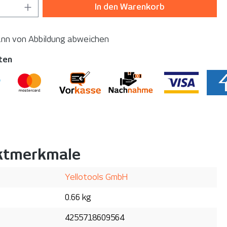
 Anzahl: Gib den gewünschten Wert ein o
In den Warenkorb
ann von Abbildung abweichen
ten
ktmerkmale
Yellotools GmbH
0.66 kg
4255718609564