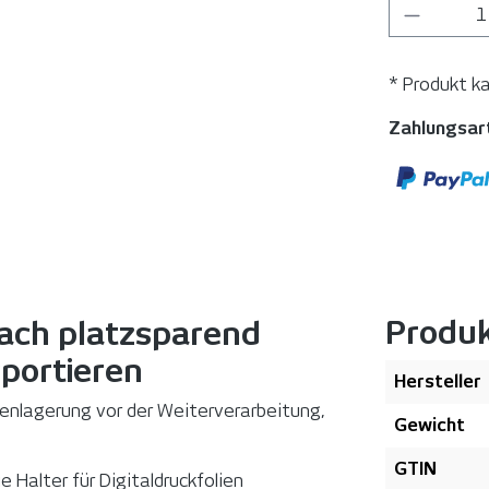
Produkt
* Produkt k
Zahlungsar
Produ
fach platzsparend
portieren
Hersteller
enlagerung vor der Weiterverarbeitung,
Gewicht
GTIN
e Halter für Digitaldruckfolien