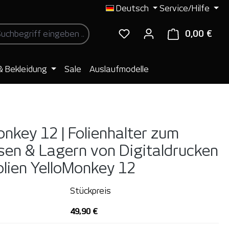
Deutsch
Service/Hilfe
0,00 €
Ware
& Bekleidung
Sale
Auslaufmodelle
onkey 12 | Folienhalter zum
en & Lagern von Digitaldrucken
olien
YelloMonkey 12
Stückpreis
49,90 €