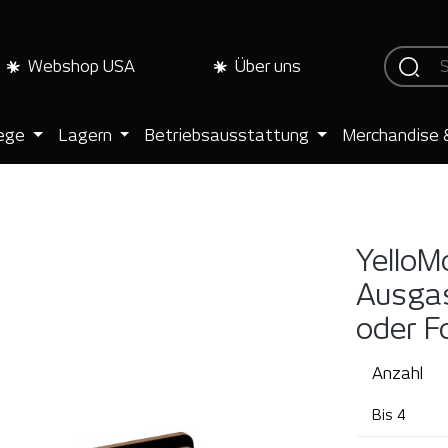
Webshop USA
Über uns
lege
Lagern
Betriebsausstattung
Merchandise 
YelloM
Ausgas
oder F
Anzahl
Bis
4