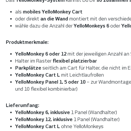
Das
YelloMonkey-System
kannst Du Dir
so zusammen st
als
mobiles YelloMonkey Cart
oder direkt
an die Wand
montiert mit den verschie
wähle dazu die Anzahl der
YelloMonkeys 6
oder
Yel
Produktmerkmale:
YelloMonkey 6 oder 12
mit der jeweiligen Anzahl an
Halter im Raster
flexibel platzierbar
Parkplätze
seitlich am Cart für Halter, die nicht im 
YelloMonkey Cart L
mit Leichtlaufrollen
YelloMonkey Panel 1,
5 oder 10
– zur Wandmontage (
und 10 flexibel kombinierbar)
Lieferumfang:
YelloMonkey 6,
inklusive
1 Panel (Wandhalter)
YelloMonkey 12, inklusive
1 Panel (Wandhalter)
YelloMonkey Cart L
ohne YelloMonkeys