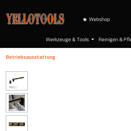
pringen
Zur Hauptnavigation springen
Webshop
Werkzeuge & Tools
Reinigen & Pf
Betriebsausstattung
Bildergalerie überspringen