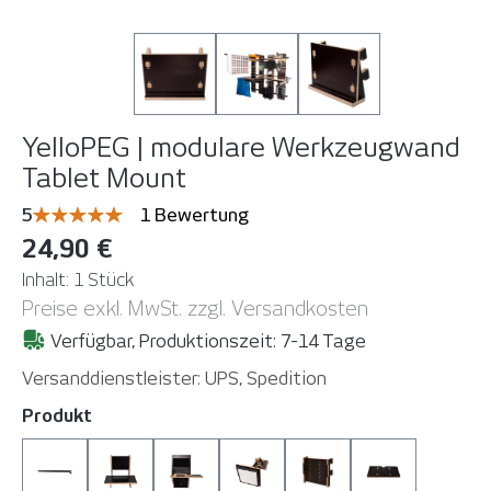
YelloPEG | modulare Werkzeugwand
Tablet Mount
Durchschnittliche Bewertung von 5 von 5 Sternen
5
1 Bewertung
24,90 €
Inhalt:
1 Stück
Preise exkl. MwSt. zzgl. Versandkosten
Verfügbar, Produktionszeit: 7-14 Tage
Versanddienstleister: UPS, Spedition
auswählen
Produkt
Bar 145 cm
CompuBoard
Ezee Slide-In (Halter für Wrap-u-ezee
LightBoard Bracket (OHNE L
MonitorMount
MouseBoard