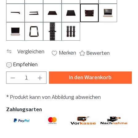
StoreSingle
StoreTwin
TableBig
TableSmall
Tablet Mount
ToolBoard M
ToolBoard Velcro
TrashBracket
WallBracket Single
WallBracket Triple
Vergleichen
Merken
Bewerten
Empfehlen
Produkt Anzahl: Gib den gewünschten Wer
In den Warenkorb
* Produkt kann von Abbildung abweichen
Zahlungsarten