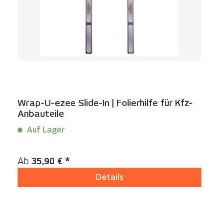
Wrap-U-ezee Slide-In | Folierhilfe für Kfz-
Anbauteile
Auf Lager
Inhalt:
1 Stück
Regulärer Preis:
Ab
35,90 € *
Details