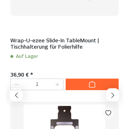
Wrap-U-ezee Slide-In TableMount |
Tischhalterung für Folierhilfe
Auf Lager
Inhalt:
1 Stück
Regulärer Preis:
36,90 € *
Produkt Anzahl: Gib den gewünschten We