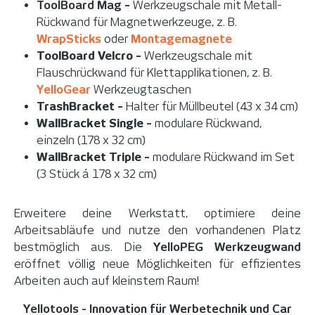
ToolBoard Mag
-
Werkzeugschale mit Metall-
Rückwand für Magnetwerkzeuge, z. B.
WrapSticks
oder
Montagemagnete
ToolBoard Velcro
-
Werkzeugschale mit
Flauschrückwand für Klettapplikationen, z. B.
YelloGear
Werkzeugtaschen
TrashBracket
-
Halter für Müllbeutel (43 x 34 cm)
WallBracket Single
-
modulare Rückwand,
einzeln (178 x 32 cm)
WallBracket Triple
-
modulare Rückwand im Set
(3 Stück á 178 x 32 cm)
Erweitere deine Werkstatt, optimiere deine
Arbeitsabläufe und nutze den vorhandenen Platz
bestmöglich aus. Die
YelloPEG
Werkzeugwand
eröffnet völlig neue Möglichkeiten für effizientes
Arbeiten auch auf kleinstem Raum!
Yellotools - Innovation für Werbetechnik und Car