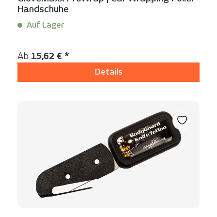
Handschuhe
Auf Lager
Inhalt:
2 Stück
Regulärer Preis:
Ab
15,62 € *
Details