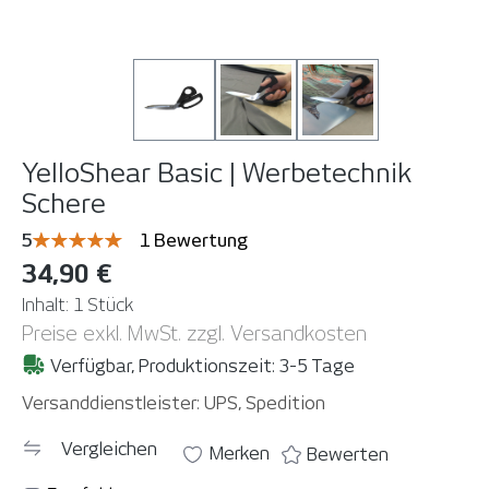
YelloShear Basic | Werbetechnik
Schere
Durchschnittliche Bewertung von 5 von 5 Sternen
5
1 Bewertung
34,90 €
Inhalt:
1 Stück
Preise exkl. MwSt. zzgl. Versandkosten
Verfügbar, Produktionszeit: 3-5 Tage
Versanddienstleister: UPS, Spedition
Vergleichen
Merken
Bewerten