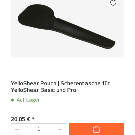
YelloShear Pouch | Scherentasche für
YelloShear Basic und Pro
Auf Lager
Inhalt:
1 Stück
Regulärer Preis:
20,85 € *
Produkt Anzahl: Gib den gewünschten We