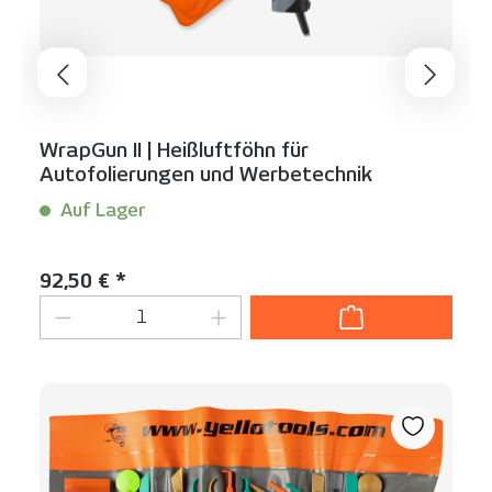
WrapGun II | Heißluftföhn für
Autofolierungen und Werbetechnik
Auf Lager
Inhalt:
1 Stück
Regulärer Preis:
92,50 € *
Produkt Anzahl: Gib den gewünschten We