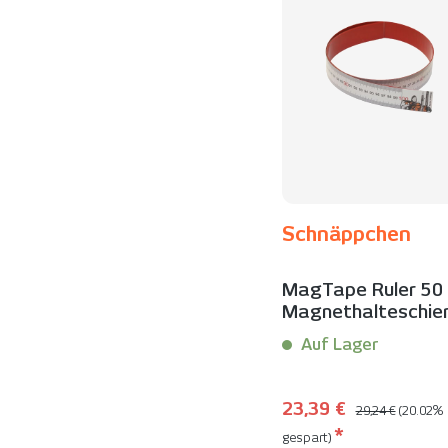
Schnäppchen
MagTape Ruler 50 
Magnethalteschie
mit Messskala |
Auf Lager
Schnäppchen
Inhalt:
1 Stück
Regulärer Preis:
Verkaufspreis:
23,39 €
29,24 €
(20.02%
*
gespart)