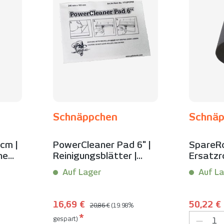
Schnäppchen
Schnä
cm |
PowerCleaner Pad 6" |
SpareRol
ne
Reinigungsblätter |
Ersatzr
Schnäppchen
und Bode
Auf Lager
Auf La
Schnäp
Inhalt:
1 Stück
Inhalt:
1 S
Regulärer Preis:
Verkaufspreis:
Verkaufs
16,69 €
50,22 €
20,86 €
(19.98%
Produk
*
gespart)