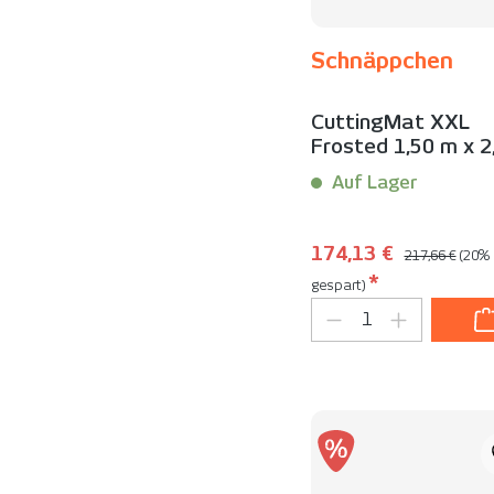
Schnäppchen
CuttingMat XXL
Frosted 1,50 m x 2
m | Schnäppchen
Auf Lager
Inhalt:
1 Stück
Regulärer Prei
Verkaufspreis:
174,13 €
217,66 €
(20%
*
gespart)
Produkt Anzahl