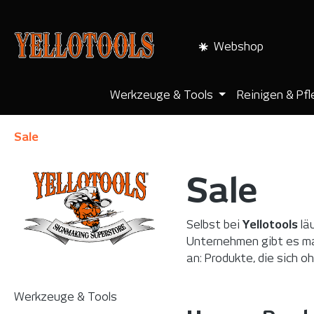
pringen
Zur Hauptnavigation springen
Webshop
Werkzeuge & Tools
Reinigen & Pf
Sale
Sale
Selbst bei
Yellotools
läu
Unternehmen gibt es man
an: Produkte, die sich o
Werkzeuge & Tools