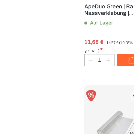
ApeDuo Green | Ra
Nassverklebung |
Schnäppchen
Auf Lager
Inhalt:
1 Stück
Regulärer Preis:
Verkaufspreis:
11,66 €
14,57 €
(19.98%
*
gespart)
Produkt Anzahl