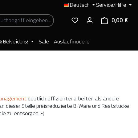
Deutsch
Service/Hilfe
0,00 €
Ware
& Bekleidung
Sale
Auslaufmodelle
anagement
deutlich effizienter arbeiten als andere
an dieser Stelle preisreduzierte B-Ware und Reststücke
sie zu entsorgen ;-)