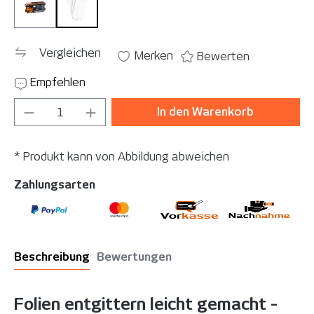
EasyWeed Ring
SparePads
Vergleichen
Merken
Bewerten
Empfehlen
Produkt Anzahl: Gib den gewünschten Wer
In den Warenkorb
* Produkt kann von Abbildung abweichen
Zahlungsarten
Beschreibung
Bewertungen
Folien entgittern leicht gemacht -