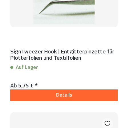
SignTweezer Hook | Entgitterpinzette für
Plotterfolien und Textilfolien
Auf Lager
Inhalt:
1 Stück
Regulärer Preis:
Ab
5,75 € *
Details