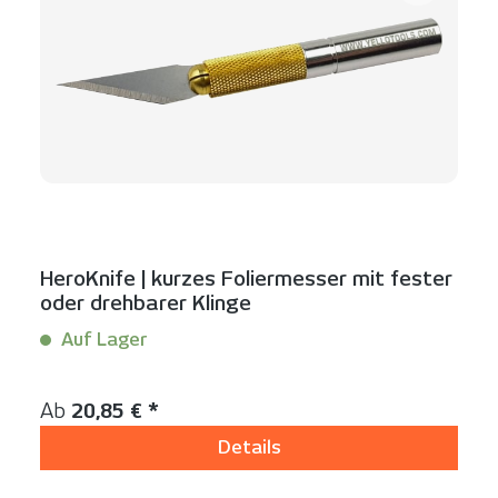
HeroKnife | kurzes Foliermesser mit fester
oder drehbarer Klinge
Auf Lager
Inhalt:
1 Stück
Regulärer Preis:
Ab
20,85 € *
Details