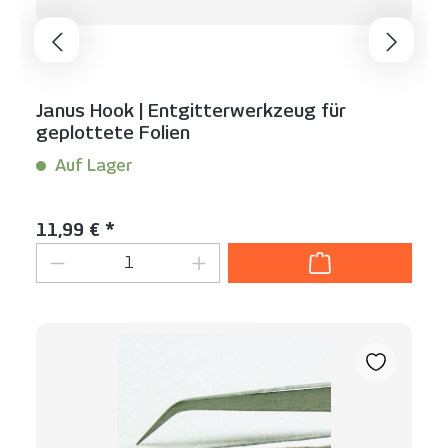
Janus Hook | Entgitterwerkzeug für
geplottete Folien
Auf Lager
Inhalt:
1 Stück
Regulärer Preis:
11,99 € *
Produkt Anzahl: Gib den gewünschten We