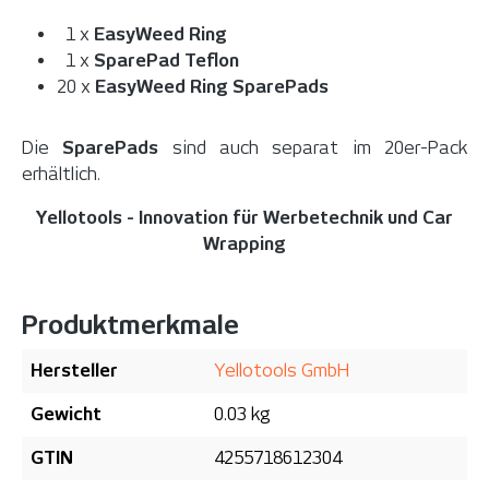
1 x
EasyWeed Ring
1 x
SparePad Teflon
20 x
EasyWeed Ring SparePads
Die
SparePads
sind auch separat im 20er-Pack
erhältlich.
Yellotools - Innovation für Werbetechnik und Car
Wrapping
Produktmerkmale
Hersteller
Yellotools GmbH
Gewicht
0.03 kg
GTIN
4255718612304