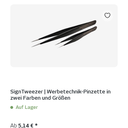
SignTweezer | Werbetechnik-Pinzette in
zwei Farben und Größen
Auf Lager
Inhalt:
1 Stück
Regulärer Preis:
Ab
5,14 € *