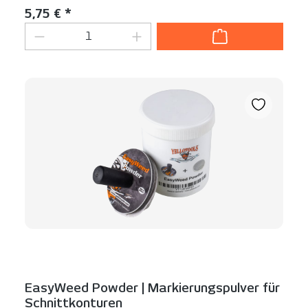
Regulärer Preis:
5,75 € *
Produkt Anzahl: Gib den gewünschten We
EasyWeed Powder | Markierungspulver für
Schnittkonturen