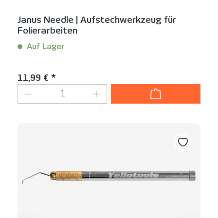
Janus Needle | Aufstechwerkzeug für
Folierarbeiten
Auf Lager
Inhalt:
1 Stück
Regulärer Preis:
11,99 € *
Produkt Anzahl: Gib den gewünschten We