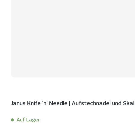
Janus Knife 'n' Needle | Aufstechnadel und Ska
Auf Lager
Inhalt:
1 Stück