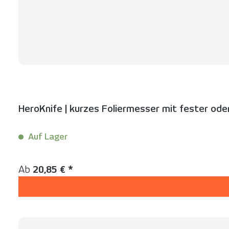
HeroKnife | kurzes Foliermesser mit fester ode
Auf Lager
Inhalt:
1 Stück
Regulärer Preis:
Ab
20,85 € *