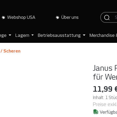
Webshop USA
Über uns
lege
Lagern
Betriebsausstattung
Merchandise 
 / Scheren
Janus 
für We
11,99 
Inhalt:
1 Stü
Preise exkl
Verfügba