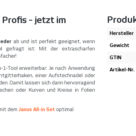
Produ
rofis - jetzt im
Hersteller
eeder
ab und ist perfekt geeignet, wenn
Gewicht
hl gefragt ist: Mit der extrascharfen
nfacher!
GTIN
n-1-Tool erweiterbar: Je nach Anwendung
Artikel-Nr.
ntgitterhaken, einer Aufstechnadel oder
en. Damit lassen sich dann hervorragend
techen oder Kurven und Kreise in Folien
 mit dem
Janus All-in Set
optimal