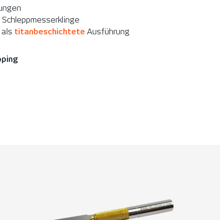
dungen
r Schleppmesserklinge
 als
titanbeschichtete
Ausführung
pping