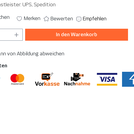
stleister: UPS, Spedition
ichen
Merken
Bewerten
Empfehlen
 Anzahl: Gib den gewünschten Wert ein o
In den Warenkorb
ann von Abbildung abweichen
ten