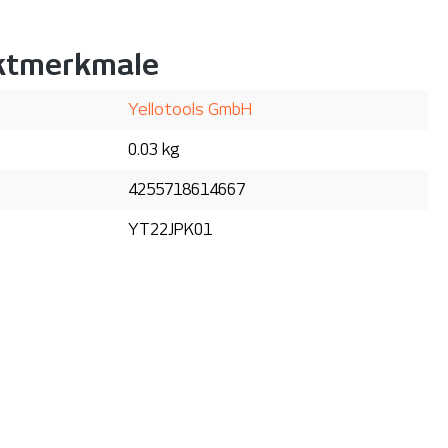
ktmerkmale
Yellotools GmbH
0.03 kg
4255718614667
YT22JPK01