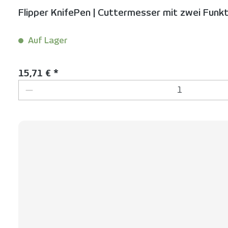
Flipper KnifePen | Cuttermesser mit zwei Funk
Auf Lager
Inhalt:
1 Stück
Regulärer Preis:
15,71 € *
Produkt Anzahl: Gib den gewünschten