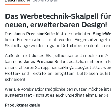
Beschreibung
Bewertungen
Das Werbetechnik-Skalpell für P
neuen, erweiterbaren Design!
Das
Janus PrecisionKnife
löst den beliebten
SingleW
beim Folienzuschnitt mal wieder Fingerspitzengefü
Skalpellklinge werden filigrane Detailarbeiten deutlich ei
Außerdem ist dieses Skalpellmesser auch noch zum 2-i
kann das
Janus PrecisionKnife
zusätzlich mit einem E
einer drehbaren Schleppmesserklinge ausgestattet werd
Plotter- und Textilfolien entgittern, Luftblasen aufs
schneiden!
Wer alle Kombinationsmöglichkeiten nutzen möchte ist
ausgestattet - schaut es euch unbedingt einmal an ;-)
Produktmerkmale