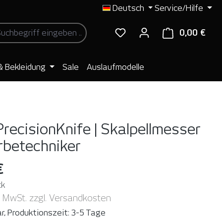
Deutsch
Service/Hilfe
0,00 €
Ware
& Bekleidung
Sale
Auslaufmodelle
PrecisionKnife | Skalpellmesser
rbetechniker
€
ck
. MwSt. zzgl. Versandkosten
r, Produktionszeit: 3-5 Tage