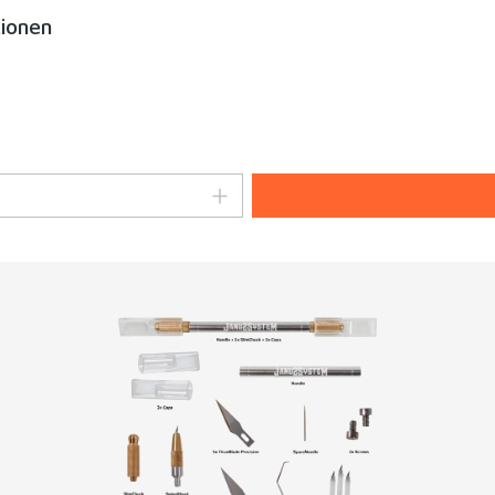
tionen
 Wert ein oder benutze die Schaltfläch