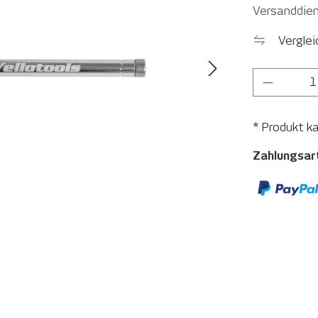
Versanddien
Vergle
Produkt
* Produkt k
Zahlungsar