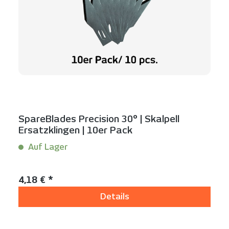
SpareBlades Precision 30° | Skalpell
Ersatzklingen | 10er Pack
Auf Lager
Inhalt:
10 Stück
Regulärer Preis:
4,18 € *
Details