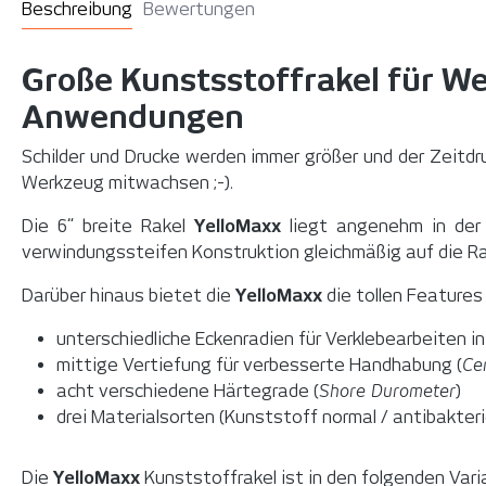
Beschreibung
Bewertungen
Große Kunstsstoffrakel für W
Anwendungen
Schilder und Drucke werden immer größer und der Zeitd
Werkzeug mitwachsen ;-).
Die 6“ breite Rakel
YelloMaxx
liegt angenehm in der 
verwindungssteifen Konstruktion gleichmäßig auf die Ra
Darüber hinaus bietet die
YelloMaxx
die tollen Features 
unterschiedliche Eckenradien für Verklebearbeiten i
mittige Vertiefung für verbesserte Handhabung (
Ce
acht verschiedene Härtegrade (
Shore Durometer
)
drei Materialsorten (Kunststoff normal / antibakterie
Die
YelloMaxx
Kunststoffrakel ist in den folgenden Varia