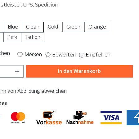
stleister: UPS, Spedition
auswählen
Blue
Clean
Gold
Green
Orange
Pink
Teflon
ichen
Merken
Bewerten
Empfehlen
 Anzahl: Gib den gewünschten Wert ein o
In den Warenkorb
ann von Abbildung abweichen
ten