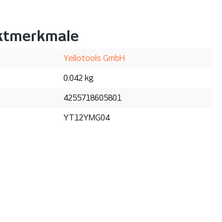
ktmerkmale
Yellotools GmbH
0.042 kg
4255718605801
YT12YMG04