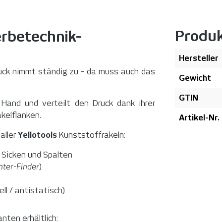
Produ
erbetechnik-
Hersteller
ruck nimmt ständig zu - da muss auch das
Gewicht
GTIN
Hand und verteilt den Druck dank ihrer
kelflanken.
Artikel-Nr.
aller
Yellotools
Kunststoffrakeln:
n Sicken und Spalten
nter-Finder
)
ll / antistatisch)
nten erhältlich: