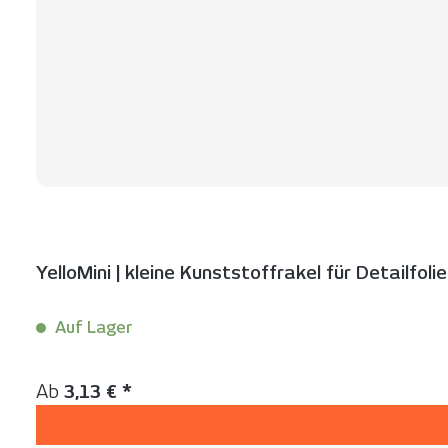
YelloMini | kleine Kunststoffrakel für Detailfol
Auf Lager
Inhalt:
1 Stück
Regulärer Preis:
Ab
3,13 € *