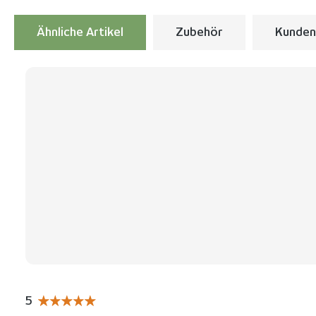
Ähnliche Artikel
Zubehör
Kunden
Produktgalerie überspringen
5
Durchschnittliche Bewertung von 5 von 5 Sternen