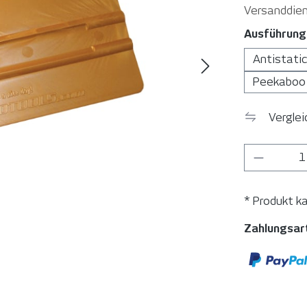
Versanddien
Ausführung
Antistatic
Peekaboo
Vergle
Produkt
* Produkt k
Zahlungsar