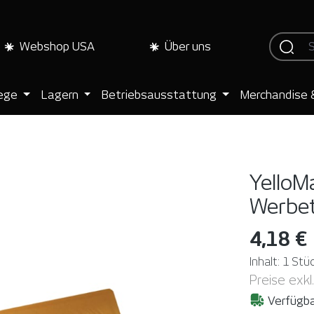
Webshop USA
Über uns
lege
Lagern
Betriebsausstattung
Merchandise 
YelloM
Werbet
4,18 €
Inhalt:
1 Stü
Preise exkl
Verfügba