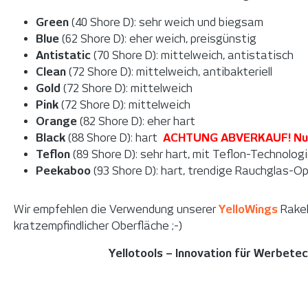
Green
(40 Shore D): sehr weich und biegsam
Blue
(62 Shore D): eher weich, preisgünstig
Antistatic
(70 Shore D): mittelweich, antistatisch
Clean
(72 Shore D): mittelweich, antibakteriell
Gold
(72 Shore D): mittelweich
Pink
(72 Shore D): mittelweich
Orange
(82 Shore D): eher hart
Black
(88 Shore D): hart
ACHTUNG ABVERKAUF! Nur s
Teflon
(89 Shore D): sehr hart, mit Teflon-Technolog
Peekaboo
(93 Shore D): hart, trendige Rauchglas-Op
Wir empfehlen die Verwendung unserer
YelloWings
Rakel
kratzempfindlicher Oberfläche ;-)
Yellotools – Innovation für Werbete