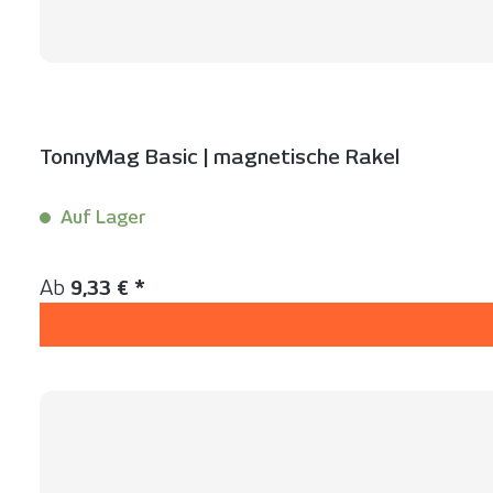
TonnyMag Basic | magnetische Rakel
Auf Lager
Inhalt:
1 Stück
Regulärer Preis:
Ab
9,33 € *