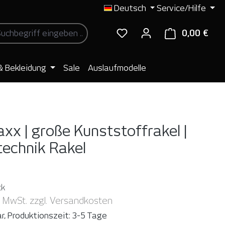
Deutsch
Service/Hilfe
0,00 €
Ware
& Bekleidung
Sale
Auslaufmodelle
axx | große Kunststoffrakel |
echnik Rakel
ck
. MwSt. zzgl. Versandkosten
r, Produktionszeit: 3-5 Tage