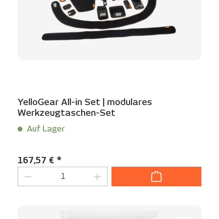
YelloGear All-in Set | modulares
Werkzeugtaschen-Set
Auf Lager
Inhalt:
1 Set(s)
Regulärer Preis:
167,57 € *
Produkt Anzahl: Gib den gewünschten We