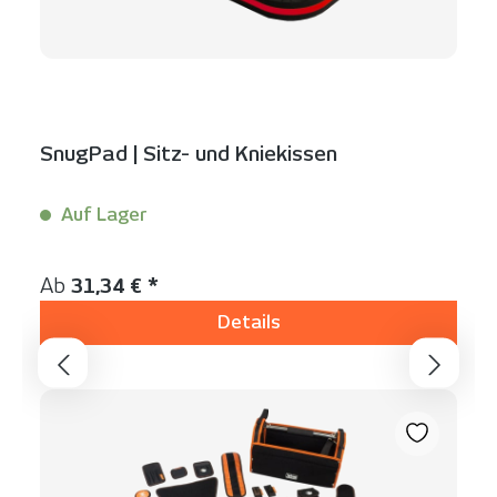
SnugPad | Sitz- und Kniekissen
Auf Lager
Inhalt:
1 Stück
Regulärer Preis:
Ab
31,34 € *
Details