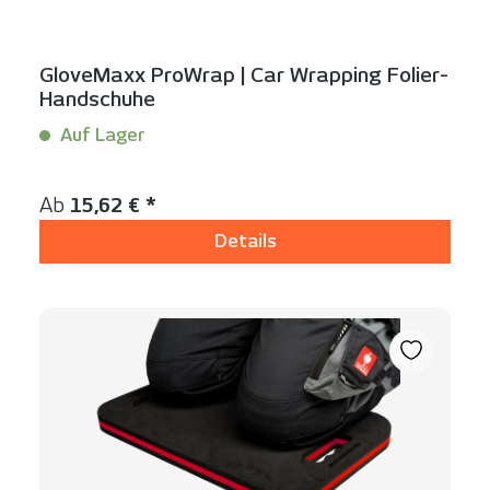
GloveMaxx ProWrap | Car Wrapping Folier-
Handschuhe
Auf Lager
Inhalt:
2 Stück
Regulärer Preis:
Ab
15,62 € *
Details