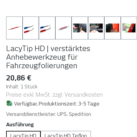
LacyTip HD | verstärktes
Anhebewerkzeug für
Fahrzeugfolierungen
20,86 €
Inhalt:
1 Stück
Preise exkl. MwSt. zzgl. Versandkosten
Verfügbar, Produktionszeit: 3-5 Tage
Versanddienstleister: UPS, Spedition
auswählen
Ausführung
LacyTip HD
LacyTip HD Teflon