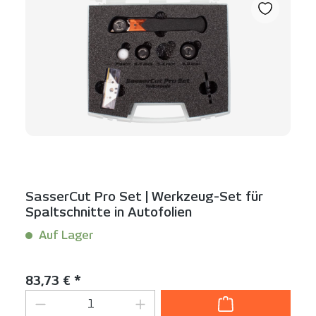
SasserCut Pro Set | Werkzeug-Set für
Spaltschnitte in Autofolien
Auf Lager
Inhalt:
1 Set(s)
Regulärer Preis:
83,73 € *
Produkt Anzahl: Gib den gewünschten We