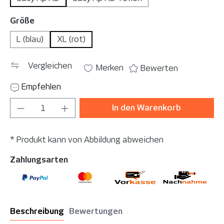
auswählen
Größe
L (blau)
XL (rot)
Vergleichen
Merken
Bewerten
Empfehlen
Produkt Anzahl: Gib den gewünschten Wer
In den Warenkorb
* Produkt kann von Abbildung abweichen
Zahlungsarten
Beschreibung
Bewertungen