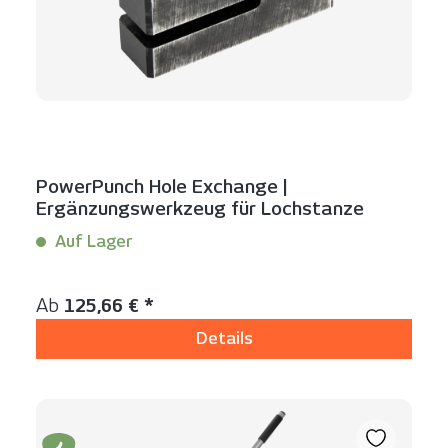
PowerPunch Hole Exchange |
Ergänzungswerkzeug für Lochstanze
Auf Lager
Inhalt:
1 Stück
Regulärer Preis:
Ab
125,66 € *
Details