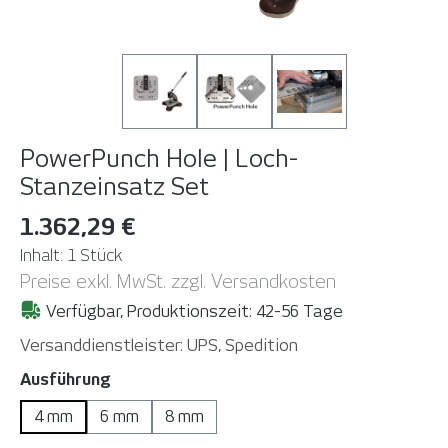
PowerPunch Hole | Loch-
Stanzeinsatz
Set
1.362,29 €
Inhalt:
1 Stück
Preise exkl. MwSt. zzgl. Versandkosten
Verfügbar, Produktionszeit: 42-56 Tage
Versanddienstleister: UPS, Spedition
auswählen
Ausführung
4 mm
6 mm
8 mm