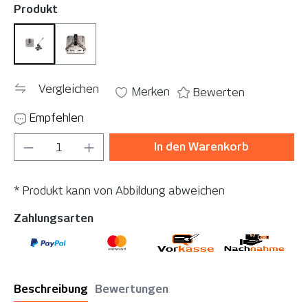
auswählen
Produkt
Set
Stanzeinsatz
Vergleichen
Merken
Bewerten
Empfehlen
Produkt Anzahl: Gib den gewünschten Wer
In den Warenkorb
* Produkt kann von Abbildung abweichen
Zahlungsarten
Beschreibung
Bewertungen