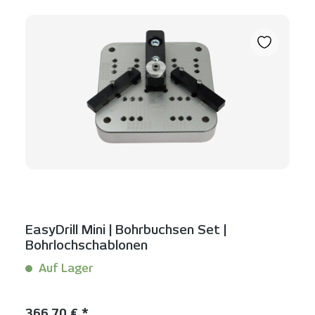
EasyDrill Mini | Bohrbuchsen Set |
Bohrlochschablonen
Auf Lager
Inhalt:
1 Set(s)
Regulärer Preis:
366,70 € *