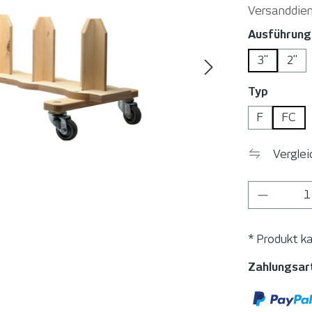
Versanddien
Ausführung
3"
2"
auswäh
Typ
F
FC
Vergle
Produkt
* Produkt k
Zahlungsar