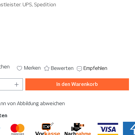
stleister: UPS, Spedition
auswählen
len
ichen
Merken
Bewerten
Empfehlen
 Anzahl: Gib den gewünschten Wert ein o
In den Warenkorb
ann von Abbildung abweichen
ten