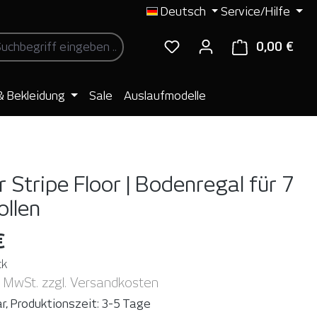
Deutsch
Service/Hilfe
0,00 €
Ware
& Bekleidung
Sale
Auslaufmodelle
 Stripe Floor | Bodenregal für 7
ollen
€
ck
. MwSt. zzgl. Versandkosten
r, Produktionszeit: 3-5 Tage