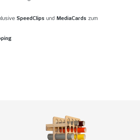
klusive
SpeedClips
und
MediaCards
zum
pping