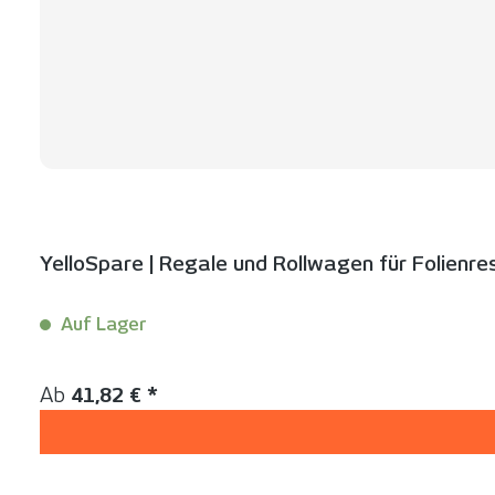
YelloSpare | Regale und Rollwagen für Folienre
Auf Lager
Inhalt:
1 Stück
Regulärer Preis:
Ab
41,82 € *