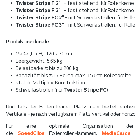
Twister Stripe F
2"
- fest stehend, für Rollenkerne 
Twister Stripe F
3"
- fest stehend, für Rollenkerne 
Twister Stripe FC
2"
- mit Schwerlastrollen, für Rol
Twister Stripe FC
3"
- mit Schwerlastrollen, für Rol
Produktmerkmale
Maße (L x H): 120 x 30 cm
Leergewicht: 5,65 kg
Belastbarkeit: bis zu 200 kg
Kapazität: bis zu 7 Rollen, max. 150 cm Rollenbreite
stabile Multiplex-Konstruktion
Schwerlastrollen (nur
Twister Stripe FC
)
Und falls der Boden keinen Platz mehr bietet erobe
Vertikale - je nach verfügbarem Platz vertikal oder horizo
Für eine optimale Organisation der 
die
SpeedClips
Folienrollenklammern,
MediaCards
B