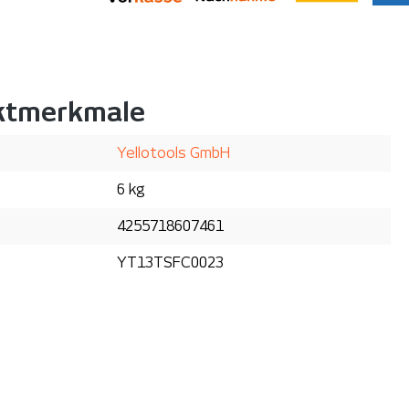
ktmerkmale
Yellotools GmbH
6 kg
4255718607461
YT13TSFC0023