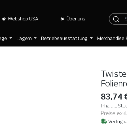
Webshop USA
Über uns
lege
Lagern
Betriebsausstattung
Merchandise 
Twister
Folienr
83,74 
Inhalt:
1 Stü
Preise exkl
Verfügba