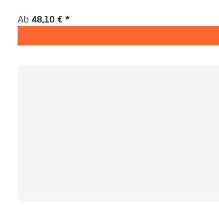
Inhalt:
1 Stück
Regulärer Preis:
Ab
48,10 € *