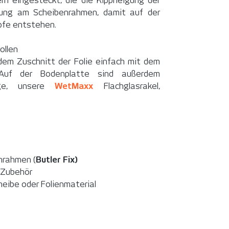
rn eingesteckt, die die Kippneigung der
igung am Scheibenrahmen, damit auf der
pfe entstehen.
ollen
h dem Zuschnitt der Folie einfach mit dem
Auf der Bodenplatte sind außerdem
euge, unsere
WetMaxx
Flachglasrakel,
nrahmen (
Butler Fix)
d Zubehör
eibe oder Folienmaterial