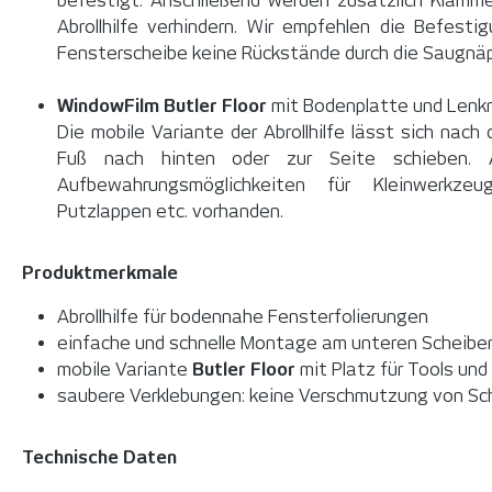
befestigt. Anschließend werden zusätzlich Klamme
Abrollhilfe verhindern. Wir empfehlen die Befest
Fensterscheibe keine Rückstände durch die Saugnä
WindowFilm Butler Floor
mit Bodenplatte und Lenkr
Die mobile Variante der Abrollhilfe lässt sich nac
Fuß nach hinten oder zur Seite schieben. 
Aufbewahrungsmöglichkeiten für Kleinwerkz
Putzlappen etc. vorhanden.
Produktmerkmale
Abrollhilfe für bodennahe Fensterfolierungen
einfache und schnelle Montage am unteren Scheibe
mobile Variante
Butler Floor
mit Platz für Tools un
saubere Verklebungen: keine Verschmutzung von Sch
Technische Daten