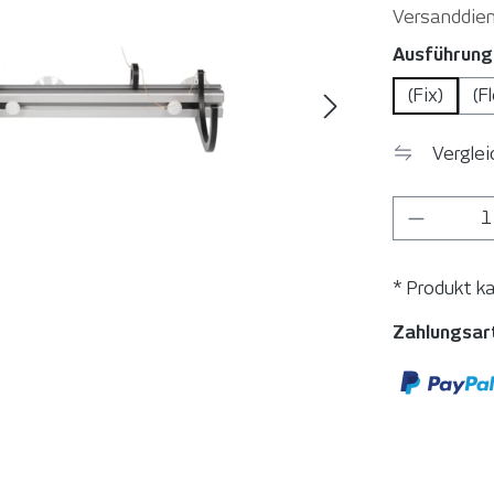
Versanddien
Ausführung
(Fix)
(F
Vergle
Produkt
* Produkt k
Zahlungsar