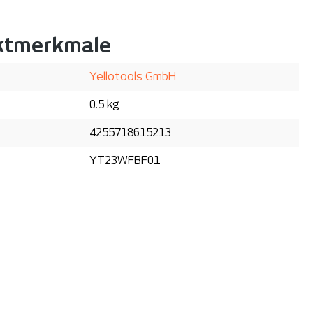
ktmerkmale
Yellotools GmbH
0.5 kg
4255718615213
YT23WFBF01