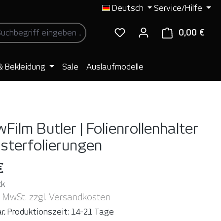
Deutsch
Service/Hilfe
0,00 €
Ware
& Bekleidung
Sale
Auslaufmodelle
ilm Butler | Folienrollenhalter
nsterfolierungen
€
ck
. MwSt. zzgl. Versandkosten
r, Produktionszeit: 14-21 Tage