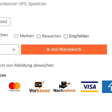
stleister: UPS, Spedition
auswählen
loor)
ichen
Merken
Bewerten
Empfehlen
 Anzahl: Gib den gewünschten Wert ein o
In den Warenkorb
ann von Abbildung abweichen
ten