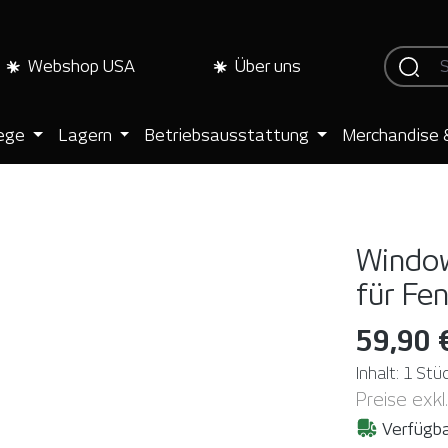
Webshop USA
Über uns
lege
Lagern
Betriebsausstattung
Merchandise 
WindowF
für Fe
59,90 
Inhalt:
1 Stü
Preise exkl
Verfügba