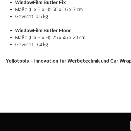
WindowFilm Butler Fix
Maße (L x B x H): 50 x 16 x 7 cm
Gewicht: 0,5 kg
WindowFilm Butler Floor
Maße (L x B x H): 75 x 45 x 20 cm
Gewicht: 3,4 kg
Yellotools – Innovation für Werbetechnik und Car Wra