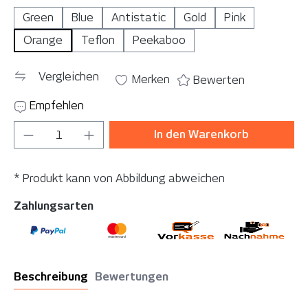
Green
Blue
Antistatic
Gold
Pink
Orange
Teflon
Peekaboo
Vergleichen
Merken
Bewerten
Empfehlen
Produkt Anzahl: Gib den gewünschten Wer
In den Warenkorb
* Produkt kann von Abbildung abweichen
Zahlungsarten
Beschreibung
Bewertungen