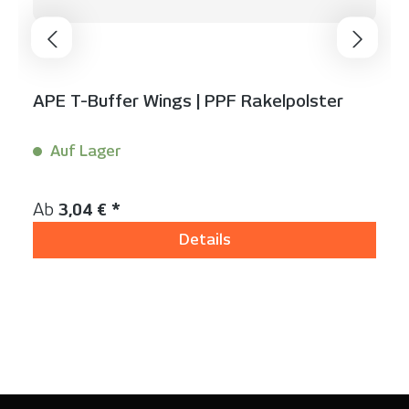
APE T-Buffer Wings | PPF Rakelpolster
Auf Lager
Inhalt:
1 Stück
Regulärer Preis:
Ab
3,04 € *
Details