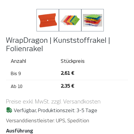
WrapDragon | Kunststoffrakel |
Folienrakel
Anzahl
Stückpreis
2,61 €
Bis
9
2,35 €
Ab
10
Preise exkl. MwSt. zzgl. Versandkosten
Verfügbar, Produktionszeit: 3-5 Tage
Versanddienstleister: UPS, Spedition
auswählen
Ausführung