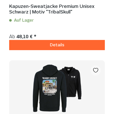
Kapuzen-Sweatjacke Premium Unisex
Schwarz | Motiv "TribalSkull"
Auf Lager
Inhalt:
1 Stück
Regulärer Preis:
Ab
48,10 € *
Details