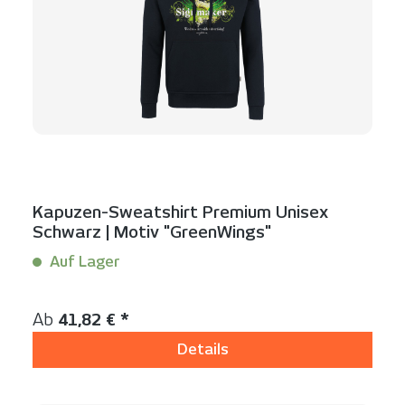
Kapuzen-Sweatshirt Premium Unisex
Schwarz | Motiv "GreenWings"
Auf Lager
Inhalt:
1 Stück
Regulärer Preis:
Ab
41,82 € *
Details