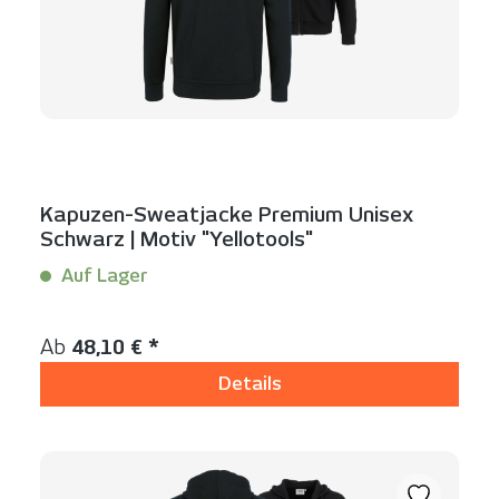
Kapuzen-Sweatjacke Premium Unisex
Schwarz | Motiv "Yellotools"
Auf Lager
Inhalt:
1 Stück
Regulärer Preis:
Ab
48,10 € *
Details