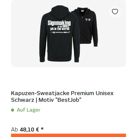
Kapuzen-Sweatjacke Premium Unisex
Schwarz | Motiv "BestJob"
Auf Lager
Inhalt:
1 Stück
Regulärer Preis:
Ab
48,10 € *