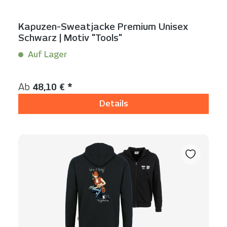
Kapuzen-Sweatjacke Premium Unisex
Schwarz | Motiv "Tools"
Auf Lager
Inhalt:
1 Stück
Regulärer Preis:
Ab
48,10 € *
Details