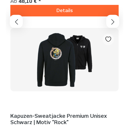
Regulärer Preis:
Ab
48,10 € *
Details
Kapuzen-Sweatjacke Premium Unisex
Schwarz | Motiv "Rock"