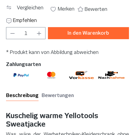
Vergleichen
Merken
Bewerten
Empfehlen
Produkt Anzahl: Gib den gewünschten Wer
In den Warenkorb
* Produkt kann von Abbildung abweichen
Zahlungsarten
Beschreibung
Bewertungen
Kuschelig warme Yellotools
Sweatjacke
Was wäre der Werbetechniker-Kleiderschrank ohne