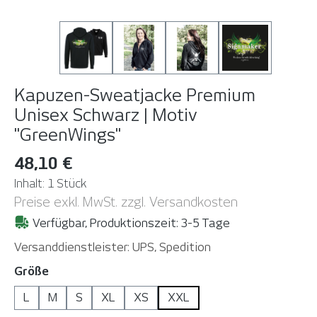
Kapuzen-Sweatjacke Premium
Unisex Schwarz | Motiv
"GreenWings"
48,10 €
Inhalt:
1 Stück
Preise exkl. MwSt. zzgl. Versandkosten
Verfügbar, Produktionszeit: 3-5 Tage
Versanddienstleister: UPS, Spedition
auswählen
Größe
L
M
S
XL
XS
XXL