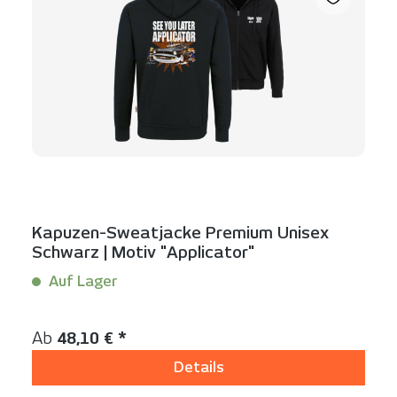
Kapuzen-Sweatjacke Premium Unisex
Schwarz | Motiv "Applicator"
Auf Lager
Inhalt:
1 Stück
Regulärer Preis:
Ab
48,10 € *
Details