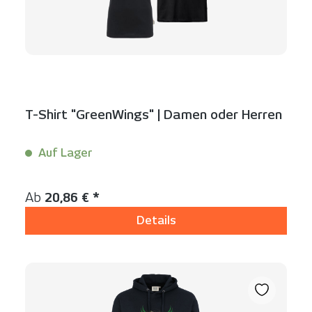
T-Shirt "GreenWings" | Damen oder Herren
Auf Lager
Inhalt:
1 Stück
Regulärer Preis:
Ab
20,86 € *
Details