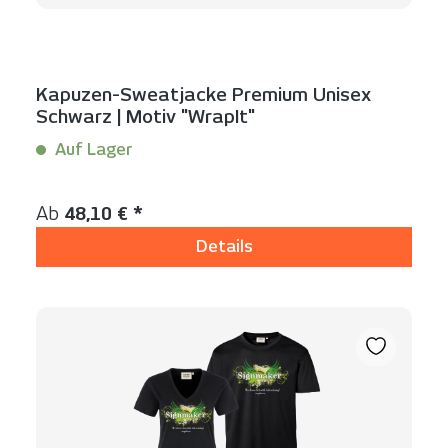
Kapuzen-Sweatjacke Premium Unisex
Schwarz | Motiv "WrapIt"
Auf Lager
Inhalt:
1 Stück
Regulärer Preis:
Ab
48,10 € *
Details