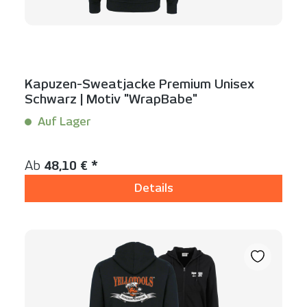
Kapuzen-Sweatjacke Premium Unisex
Schwarz | Motiv "WrapBabe"
Auf Lager
Inhalt:
1 Stück
Regulärer Preis:
Ab
48,10 € *
Details