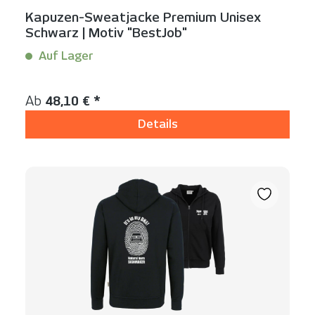
Kapuzen-Sweatjacke Premium Unisex
Schwarz | Motiv "BestJob"
Auf Lager
Inhalt:
1 Stück
Regulärer Preis:
Ab
48,10 € *
Details