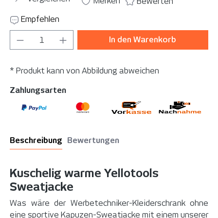
Merken
Bewerten
Empfehlen
Produkt Anzahl: Gib den gewünschten Wer
In den Warenkorb
* Produkt kann von Abbildung abweichen
Zahlungsarten
Beschreibung
Bewertungen
Kuschelig warme Yellotools
Sweatjacke
Was wäre der Werbetechniker-Kleiderschrank ohne
eine sportive Kapuzen-Sweatjacke mit einem unserer