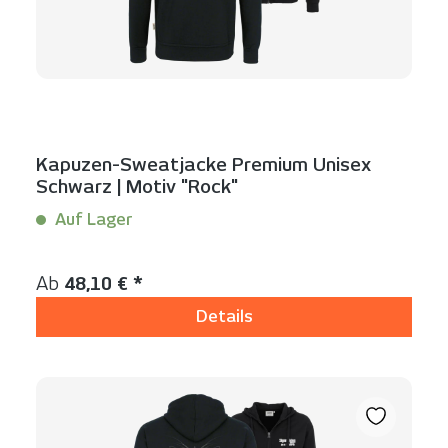
Kapuzen-Sweatjacke Premium Unisex
Schwarz | Motiv "Rock"
Auf Lager
Inhalt:
1 Stück
Regulärer Preis:
Ab
48,10 € *
Details