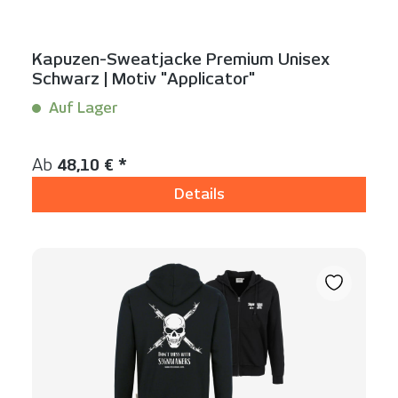
Kapuzen-Sweatjacke Premium Unisex
Schwarz | Motiv "Applicator"
Auf Lager
Inhalt:
1 Stück
Regulärer Preis:
Ab
48,10 € *
Details