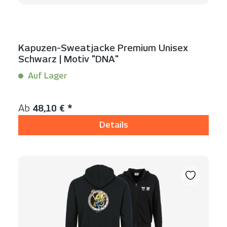
Kapuzen-Sweatjacke Premium Unisex
Schwarz | Motiv "DNA"
Auf Lager
Inhalt:
1 Stück
Regulärer Preis:
Ab
48,10 € *
Details