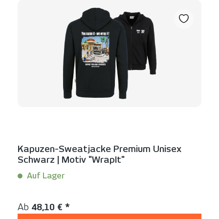
Kapuzen-Sweatjacke Premium Unisex
Schwarz | Motiv "WrapIt"
Auf Lager
Inhalt:
1 Stück
Regulärer Preis:
Ab
48,10 € *