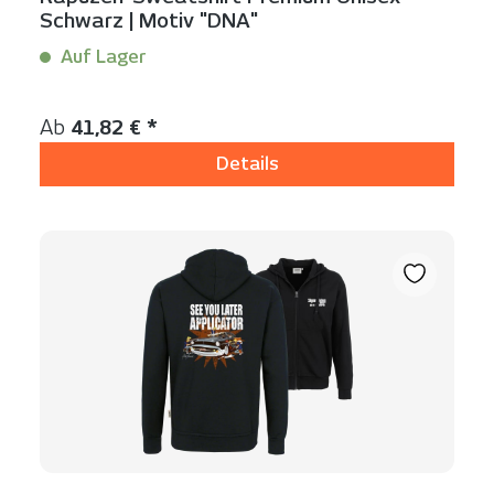
Schwarz | Motiv "DNA"
Auf Lager
Inhalt:
1 Stück
Regulärer Preis:
Ab
41,82 € *
Details