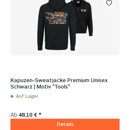
Kapuzen-Sweatjacke Premium Unisex
Schwarz | Motiv "Tools"
Auf Lager
Inhalt:
1 Stück
Regulärer Preis:
Ab
48,10 € *
Details