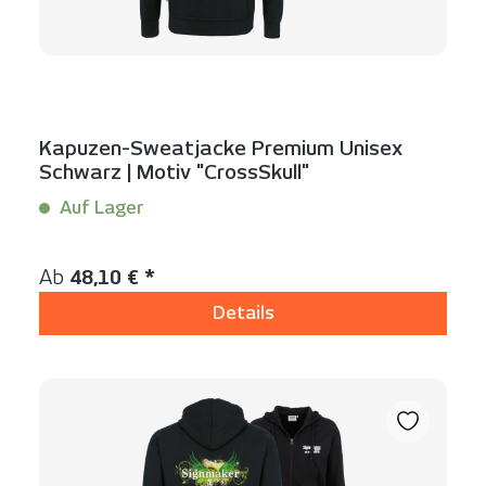
Kapuzen-Sweatjacke Premium Unisex
Schwarz | Motiv "CrossSkull"
Auf Lager
Inhalt:
1 Stück
Regulärer Preis:
Ab
48,10 € *
Details