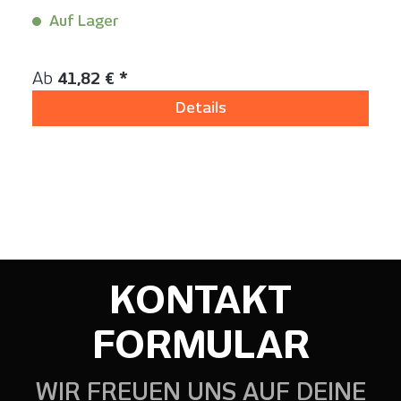
Auf Lager
Inhalt:
1 Stück
Regulärer Preis:
Ab
41,82 € *
Details
KONTAKT
FORMULAR
WIR FREUEN UNS AUF DEINE