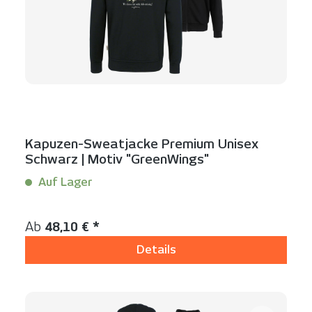
Kapuzen-Sweatjacke Premium Unisex
Schwarz | Motiv "GreenWings"
Auf Lager
Inhalt:
1 Stück
Regulärer Preis:
Ab
48,10 € *
Details