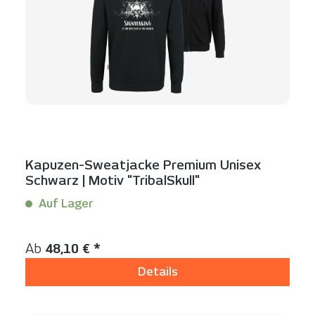
Kapuzen-Sweatjacke Premium Unisex
Schwarz | Motiv "TribalSkull"
Auf Lager
Inhalt:
1 Stück
Regulärer Preis:
Ab
48,10 € *
Details