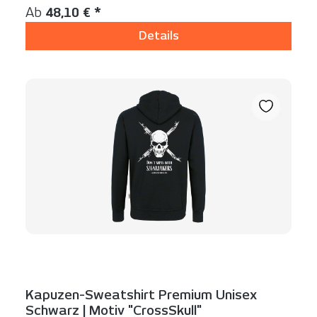
Regulärer Preis:
Ab
48,10 € *
Details
Kapuzen-Sweatshirt Premium Unisex
Schwarz | Motiv "CrossSkull"