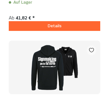
Auf Lager
Inhalt:
1 Stück
Regulärer Preis:
Ab
41,82 € *
Details