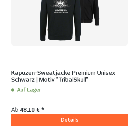
Kapuzen-Sweatjacke Premium Unisex
Schwarz | Motiv "TribalSkull"
Auf Lager
Inhalt:
1 Stück
Regulärer Preis:
Ab
48,10 € *
Details