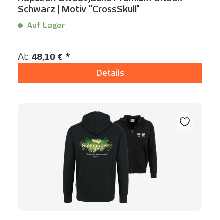
Schwarz | Motiv "CrossSkull"
Auf Lager
Inhalt:
1 Stück
Regulärer Preis:
Ab
48,10 € *
Details