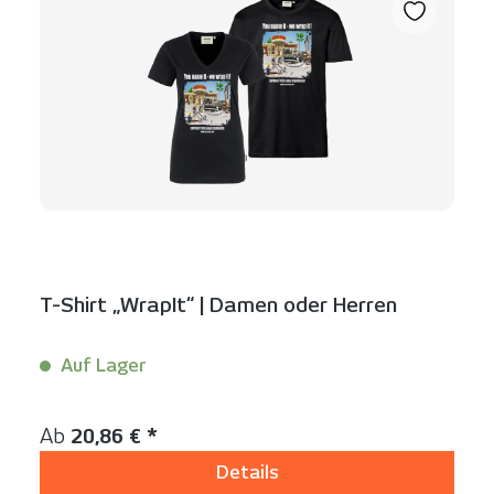
T-Shirt „WrapIt“ | Damen oder Herren
Auf Lager
Inhalt:
1 Stück
Regulärer Preis:
Ab
20,86 € *
Details