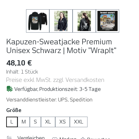
Kapuzen-Sweatjacke Premium
Unisex Schwarz | Motiv "WrapIt"
48,10 €
Inhalt:
1 Stück
Preise exkl. MwSt. zzgl. Versandkosten
Verfügbar, Produktionszeit: 3-5 Tage
Versanddienstleister: UPS, Spedition
auswählen
Größe
L
M
S
XL
XS
XXL
Vergleichen