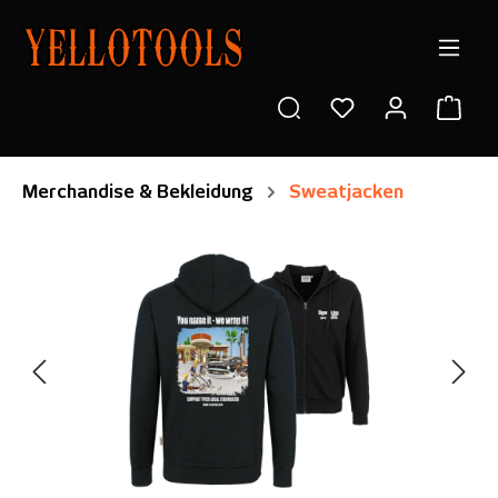
alt springen
Ware
Merchandise & Bekleidung
Sweatjacken
Bildergalerie überspringen